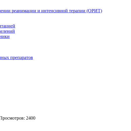
елении реанимации и интенсивной терапии (ОРИТ)
нтацией
делений
иники
нных препаратов
 Просмотров: 2400