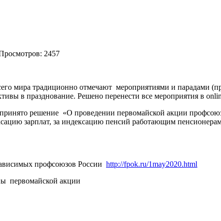
 Просмотров: 2457
сего мира традиционно отмечают
мероприятиями и парадами (
ктивы в празднование. Решено перенести все мероприятия в
onli
принято решение
«О проведении первомайской акции профсоюз
ексацию зарплат, за индексацию пенсий работающим пенсионера
ависимых профсоюзов России
http://fpok.ru/1may2020.html
пы
первомайской акции