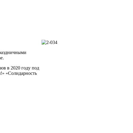
праздничными
ne
.
ов в 2020 году под
м!» «Солидарность