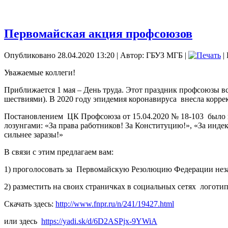
Первомайская акция профсоюзов
Опубликовано 28.04.2020 13:20
|
Автор: ГБУЗ МГБ
|
|
Уважаемые коллеги!
Приближается 1 мая – День труда. Этот праздник профсоюзы в
шествиями). В 2020 году эпидемия коронавируса
внесла корре
Постановлением
ЦК Профсоюза от 15.04.2020 № 18-103
было 
лозунгами: «За права работников! За Конституцию!», «За инд
сильнее заразы!»
В связи с этим предлагаем вам:
1) проголосовать за
Первомайскую Резолюцию Федерации нез
2) разместить на своих страничках в социальных сетях
логоти
Скачать здесь:
http://www.fnpr.ru/n/241/19427.html
или здесь
https://yadi.sk/d/6D2ASPjx-9YWiA