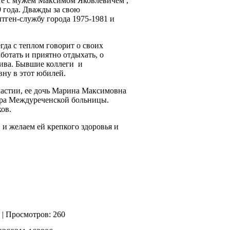
те с мужем Максимом Яковлевичем ,
 года. Дважды за свою
тген-службу города 1975-1981 и
да с теплом говорит о своих
ботать и приятно отдыхать, о
тива. Бывшие коллеги
и
ну в этот юбилей.
астии, ее дочь Марина Максимовна
ара Междуреченской больницы.
ков.
и желаем ей крепкого здоровья и
| Просмотров: 260