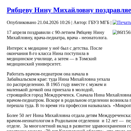
Рябцеву Нину Михайловну поздравляем
Опубликовано 21.04.2026 10:26
|
Автор: ГБУЗ МГБ
|
17 апреля поздравили с 90‑летием Рябцеву Нину
Михайловну, врача-педиатра, врача - неонатолога.
Интерес к медицине у неё был с детства. После
окончания 8‑го класса Нина поступила в
медицинское училище, а затем — в Томский
медицинский университет.
Работать врачом‑педиатром она начала в
Забайкальском крае: туда Нина Михайловна уехала
по распределению. В 1965 году вместе с мужем и
маленькой дочкой она приехала в молодой,
строящийся город Междуреченск. Сначала Нина Михайловна
врачом‑педиатром. Вскоре в родильном отделении возникла 
перешла туда. В то время эта профессия называлась «Микро
Более 50 лет Нина Михайловна отдала детям Междуреченска:
врачом‑неонатологом в Родильном отделении и 12 лет — п
отделе. За многолетний вклад в развитие здравоохранения 