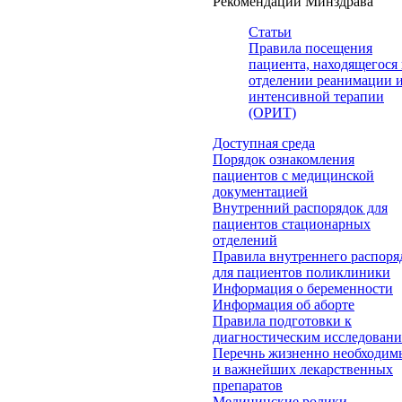
Рекомендации Минздрава
Статьи
Правила посещения
пациента, находящегося 
отделении реанимации 
интенсивной терапии
(ОРИТ)
Доступная среда
Порядок ознакомления
пациентов с медицинской
документацией
Внутренний распорядок для
пациентов стационарных
отделений
Правила внутреннего распоря
для пациентов поликлиники
Информация о беременности
Информация об аборте
Правила подготовки к
диагностическим исследован
Перечнь жизненно необходим
и важнейших лекарственных
препаратов
Медицинские ролики