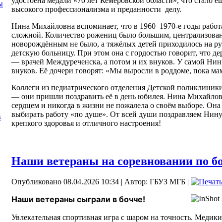
удостоена медали «70 лет Кемеровской области», что стало 
ы
высокого профессионализма и преданности делу.
Нина Михайловна вспоминает, что в 1960–1970‑е годы работ
сложной. Количество рожениц было большим, централизов
новорождённым не было, а тяжёлых детей приходилось на ру
детскую больницу. При этом она с гордостью говорит, что де
— врачей Междуреченска, а потом и их внуков. У самой Ни
внуков. Её дочери говорят: «Мы выросли в роддоме, пока ма
Коллеги из педиатрического отделения Детской поликлиник
— они пришли поздравить её в день юбилея. Нина Михайлов
сердцем и никогда в жизни не пожалела о своём выборе. Он
выбирать работу «по душе». От всей души поздравляем Нин
в
крепкого здоровья и отличного настроения!
Наши ветераны на соревновании по б
Опубликовано 08.04.2026 10:34
|
Автор: ГБУЗ МГБ
|
Наши ветераны сыграли в бочче!
Увлекательная спортивная игра с шаром на точность. Медики