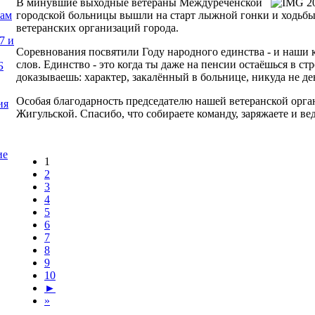
В минувшие выходные ветераны Междуреченской
городской больницы вышли на старт лыжной гонки и ходьбы
нам
ветеранских организаций города.
7 и
Соревнования посвятили Году народного единства - и наши 
слов. Единство - это когда ты даже на пенсии остаёшься в с
Б
доказываешь: характер, закалённый в больнице, никуда не де
Особая благодарность председателю нашей ветеранской орг
ия
Жигульской. Спасибо, что собираете команду, заряжаете и вед
ие
1
2
3
4
5
6
7
8
9
10
►
»