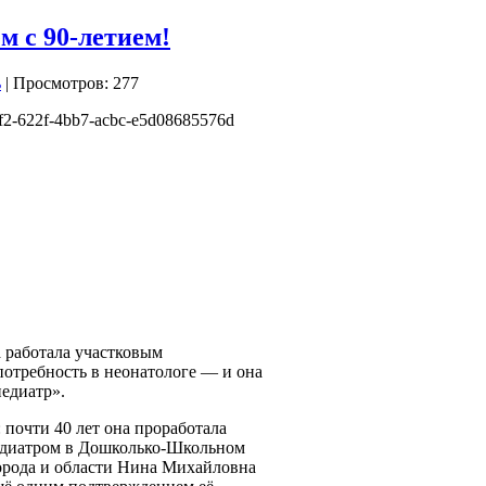
 с 90-летием!
| Просмотров: 277
 работала участковым
потребность в неонатологе — и она
педиатр».
 почти 40 лет она проработала
едиатром в Дошколько-Школьном
города и области Нина Михайловна