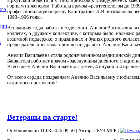
Иркутской области, а в
1965 приехала в Междуреченск вмес
горным инженером. Работала врачом –рентгенологом до 1999
ого
профессиональную карьеру Елистратова А.В. возглавляла рен
1993-1996 годы.
ции
Вспоминая годы работы в отделении, Анелия Васильевна всег
коллегах, о дружном коллективе, с которым было
надежно ра
взаимной поддержке, о праздниках и буднях родного коллек
ю
председатель профкома пришли поздравить Анелию Васильев
Анелия Васильевна стала родоначальником медицинской дин
Башкатова работает врачом - заведующим дневного стацион
Всего же у Анелии Васильевны 2 детей, 4 внуков и 4 правну
От всего сердца поздравляем Анелию Васильевну с юбилеем, 
отличного настроения!
Ветераны на старте!
Опубликовано 11.03.2026 09:50
|
Автор: ГБУЗ МГБ
|