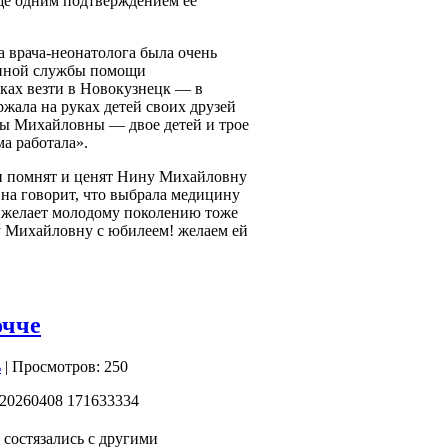
ещё одним подтверждением её
а врача‑неонатолога была очень
анной службы помощи
ках везти в Новокузнецк — в
ржала на руках детей своих друзей
ны Михайловны — двое детей и трое
ма работала».
и помнят и ценят Нину Михайловну
на говорит, что выбрала медицину
а желает молодому поколению тоже
у Михайловну с юбилеем! желаем ей
очче
| Просмотров: 250
 состязались с другими