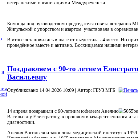
ветеранскими организациями Междуреченска.
Команда под руководством председателя совета ветеранов 
Жигульской с упорством и азартом участвовала в соревнова
о
В итоге остановились в шаге от пьедестала - 4 место. Но при
проведённое вместе и активно. Восхищаемся нашими ветера
Поздравляем с 90-то летием Елистрат
 и
Васильевну
ния
Опубликовано 14.04.2026 10:09
|
Автор: ГБУЗ МГБ
|
ной
14 апреля поздравили с 90-летним юбилеем Анелию
Васильевну Елистратову, в прошлом врача-рентгенолога и з
диагностики.
Анелия Васильевна закончила медицинский институт в 1959 