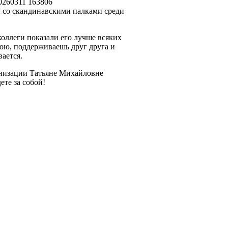
 со скандинавскими палками среди
коллеги показали его лучше всяких
трою, поддерживаешь друг друга и
вается.
анизации Татьяне Михайловне
ете за собой!