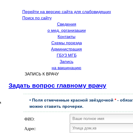
Перейти на версию сайта для слабовидящих
Поиск по сайту
Сведения
о мед. организации
Контакты
Схемы проезда
Администрация
ГБУЗ МГБ
Запись
на вакцинацию
ЗАПИСЬ К ВРАЧУ
Задать вопрос главному врачу
• Поля отмеченные красной звёздочкой
*
- обяза
и
можно ставить прочерки.
ФИО:
Адрес: