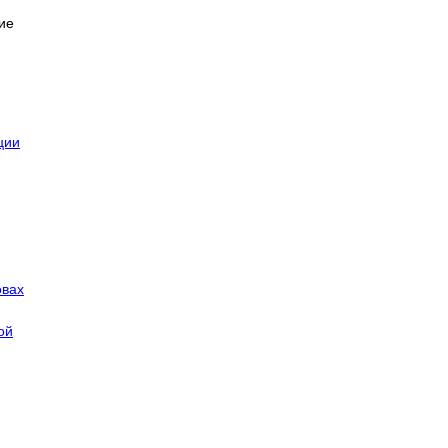
ие
ции
овах
ой