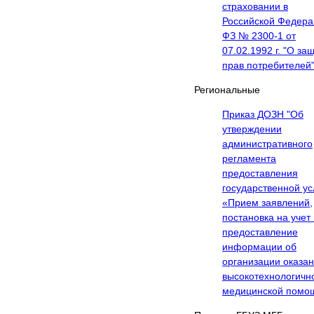
страховании в
Российской Федера
ФЗ № 2300-1 от
07.02.1992 г. "О за
прав потребителей
Региональные
Приказ ДОЗН "Об
утверждении
административного
регламента
предоставления
государственной ус
«Прием заявлений,
постановка на учет
предоставление
информации об
организации оказа
высокотехнологичн
медицинской помо