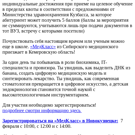
индивидуальные достижения при приеме на целевое обучение
в пределах квоты в соответствии с предложениями от
Министерства здравоохранения Кузбасса, за которое
абитуриент может получить 5 баллов (баллы за мероприятия
не суммируются, учитываются лишь при подачи документов в
тот ВУЗ, встречу с которыми посетили)
Почувствовать себя настоящим врачом или ученым можно
еще в школе.
«МедКласс»
из Сибирского медицинского
приезжает в Кемеровскую область!
За один день ты побываешь в роли биохимика, IT-
специалиста и провизора. Ты увидишь, как выделить ДНК из
банана, создать цифровую медицинскую модель и
синтезировать лекарство. Ты увидишь, как современная
стоматология превращается в цифровое искусство, а детская
эндокринология становится точной наукой с
высокотехнологичным инструментарием.
Для участия необходимо зарегистрироваться!
подробнее смотри информацию здесь
Зарегистрироваться на «МедКласс» в Новокузнецке:
7
февраля с 10:00, с 12:00 и с 14:00.