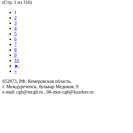
(Стр. 1 из 316)
1
2
3
4
5
6
7
8
9
10
►
»
652873, РФ, Кемеровская область,
г. Междуреченск, бульвар Медиков, 9
e-mail: cgb@mcgb.ru , 08-muz-cgb@kuzdrav.ru