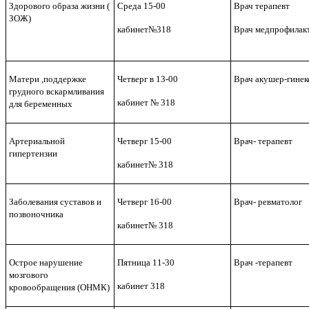
Здорового образа жизни (
Среда 15-00
Врач терапевт
ЗОЖ)
кабинет№318
Врач медпрофилак
Матери ,поддержке
Четверг в 13-00
Врач акушер-гинек
грудного вскармливания
кабинет № 318
для беременных
Артериальной
Четверг 15-00
Врач- терапевт
гипертензии
кабинет№ 318
Заболевания суставов и
Четверг 16-00
Врач- ревматолог
позвоночника
кабинет№ 318
Острое нарушение
Пятница 11-30
Врач -терапевт
мозгового
кабинет 318
кровообращения (ОНМК)