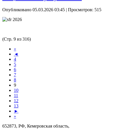
Опубликовано 05.03.2026 03:45
| Просмотров: 515
(Стр. 9 из 316)
«
◄
4
5
6
7
8
9
10
11
12
13
►
»
652873, РФ, Кемеровская область,