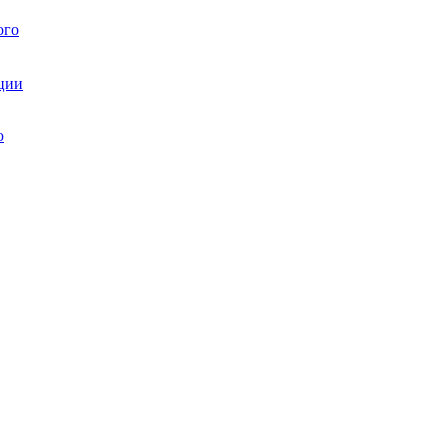
ого
ции
ю