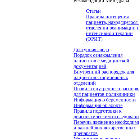
Рекомендации Минздрава
Статьи
Правила посещения
пациента, находящегося 
отделении реанимации 
интенсивной терапии
(ОРИТ)
Доступная среда
Порядок ознакомления
пациентов с медицинской
документацией
Внутренний распорядок для
пациентов стационарных
отделений
Правила внутреннего распоря
для пациентов поликлиники
Информация о беременности
Информация об аборте
Правила подготовки к
диагностическим исследован
Перечнь жизненно необходим
и важнейших лекарственных
препаратов
Медицинские ролики