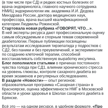
(в том числе при СД) и редких костных болезнях от
врача-эндокринолога, главного научного сотрудника
НМИЦ эндокринологии им. академика И.И. Дедова
Минздрава России, доктора медицинских наук,
профессора, врача высшей квалификационной
категории Людмилы Рожинской.
Стартовала новая рубрика «ГОВОРЯТ, ЧТО…»
.
В ней эксперты ресурса дают профессиональную оценку
самым обсуждаемым и спорным темам современной
диабетологии. Первые публикации посвящены
результатам исследования тирзепатида у подростков с
СД2, без паники и без преувеличений, и экспериментам
по созданию клеточной терапии, способной
восстанавливать собственную выработку инсулина.
Блог пополнился статьями
о причинах постоянного
чувства голода при СД1, влиянии хронического стресса
на уровень глюкозы, контроле сахарного диабета во
время экзаменов и регулярных обследованиях.
В разделе «Новости»
— опыт регионов:
образовательная программа «Сахарная страна» в
Красноярске, оценка эффективности НМГ в Московской
области и уроки здоровья в Школах сахарного диабета в
Брянске.
Всё это — на одном ресурсе, в удобном формате.
«Про