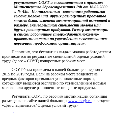
результатам СОУТ и в соответствии с приказом
Министерства Здравсоцразвития РФ от 16.02.2009
г. № 45н.
По письменным
заявлениям работников
выдача молока или
других равноценных продуктов
может быть заменена компенсационной выплатой в
размере, эквивалентном стоимости молока или
других равноценных продуктов. Размер компенсации
и списки работников утверждаются локально-
правовыми актами по учреждению с согласованием
первичной профсоюзной организацией».
Напомним, что бесплатная выдача молока работодателем
производится по результатам специальной оценки условий
труда (далее – СОУТ) конкретных рабочих мест.
СОУТ была проведена в нашей больнице в период с
2015 по 2019 годы. Если на рабочем месте воздействие
вредных факторов превышает установленные нормы,
сотруднику выдаются бесплатно по установленным нормам
молоко
или другие равноценные пищевые продукты.
Результаты СОУТ по рабочим местам нашей больницы
размещены на сайте нашей больницы
www
.
mcgb
.
ru
в разделе
«Для специалистов/ Оценка условий труда».