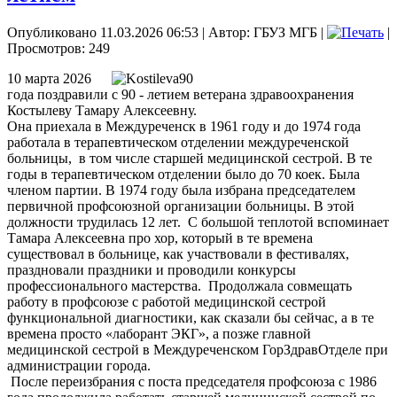
Опубликовано 11.03.2026 06:53
|
Автор: ГБУЗ МГБ
|
|
Просмотров: 249
10 марта 2026
года поздравили с 90 - летием ветерана здравоохранения
Костылеву Тамару Алексеевну.
Она приехала в Междуреченск в 1961 году и до 1974 года
работала в терапевтическом отделении междуреченской
больницы, в том числе старшей медицинской сестрой. В те
годы в терапевтическом отделении было до 70 коек. Была
членом партии. В 1974 году была избрана председателем
первичной профсоюзной организации больницы. В этой
должности трудилась 12 лет. С большой теплотой вспоминает
Тамара Алексеевна про хор, который в те времена
существовал в больнице, как участвовали в фестивалях,
праздновали праздники и проводили конкурсы
профессионального мастерства. Продолжала совмещать
работу в профсоюзе с работой медицинской сестрой
функциональной диагностики, как сказали бы сейчас, а в те
времена просто «лаборант ЭКГ», а позже главной
медицинской сестрой в Междуреченском ГорЗдравОтделе при
администрации города.
После переизбрания с поста председателя профсоюза с 1986