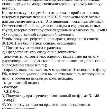
стационарную помощь; специализированную амбулаторную
помощь.
Кроме того, существует 8 льготных категорий пациентов,
которым в рамках перечня ЖНВЛП положены бесплатные
или льготные препараты. Это инвалиды, инвалиды Великой
Отечественной войны, дети-инвалиды и еще ряд льготных
групп, которые регулируются федеральным законом № 178-ФЗ
«О государственной социальной помощи».
Чтобы получить рецепт на препараты, входящие в список
ЖНВЛП, на бесплатной основе, необходимо:
1) Посетить участкового терапевта;
2) Предоставить ему следующие документы:
- документы, которые удостоверяют ваше право на льготу
(удостоверение ветеранское или пенсионное, свидетельство о
многодетной семье и т. п.);
- справка, выданная местным отделением Пенсионного фонда
РФ, в которой указано, что вы не отказывались от получения
льгот в обмен на денежную компенсацию;
- медицинский полис;
- паспорт;
- СНИЛС.
3) Получить у врача рецепт, выписанный по форме № 148-
1у-06(л).
4). Уточнить, записал ли врач все ваши назначения в
медицинскую карту.