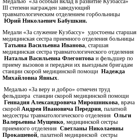
Медалью «За особый вклад в развитие Кузбасса»
III
степени награжден заведующий
травматологическим отделением горбольницы
Юрий Николаевич Бабушкин.
Медали «За служение Кузбассу» удостоены старшая
медицинская сестра приемного отделения больницы
Татьяна Васильевна Иванова
, старшая
медицинская сестра травматологического отделения
Наталья Васильевна Флегонтова
и фельдшер по
приему вызовов и передачи их выездным бригадам
станции скорой медицинской помощи
Надежда
Михайловна Явных
.
Медалью «За веру и добро» отмечен труд
фельдшера станции скорой медицинской помощи
Геннадия Александровича Мирошникова
, врача
скорой
Андрея Ивановича Передрия
, палатной
медсестры травматологического отделения
Ольги
Валерьевны Мущенко
, медицинской сестры
приемного отделения
Светланы Николаевны
Прокашевой
, палатной медицинской сестры