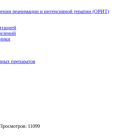
елении реанимации и интенсивной терапии (ОРИТ)
нтацией
делений
иники
нных препаратов
 Просмотров: 11099