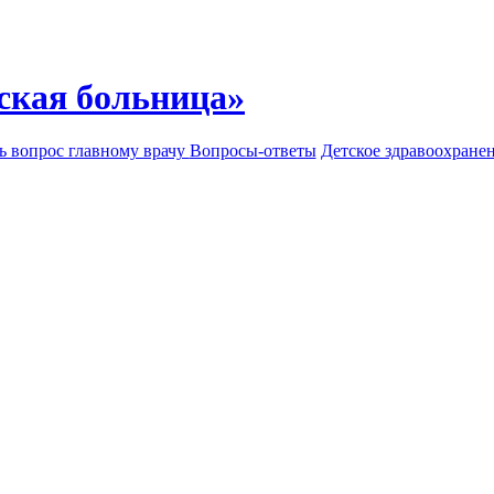
ская больница»
ь вопрос главному врачу
Вопросы-ответы
Детское здравоохране