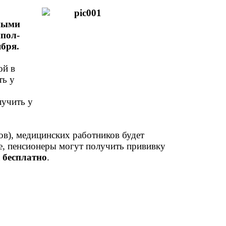
чными
ппол-
ября.
ой в
ть у
лучить у
ов), медицинских работников будет
е, пенсионеры могут получить прививку
а
бесплатно
.