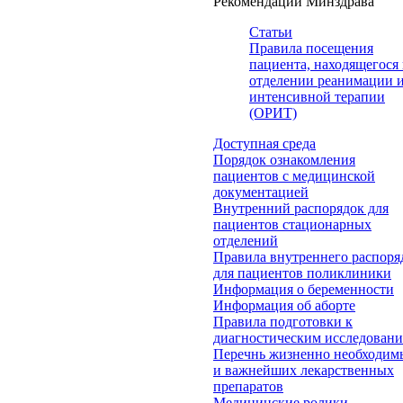
Рекомендации Минздрава
Статьи
Правила посещения
пациента, находящегося 
отделении реанимации 
интенсивной терапии
(ОРИТ)
Доступная среда
Порядок ознакомления
пациентов с медицинской
документацией
Внутренний распорядок для
пациентов стационарных
отделений
Правила внутреннего распоря
для пациентов поликлиники
Информация о беременности
Информация об аборте
Правила подготовки к
диагностическим исследован
Перечнь жизненно необходим
и важнейших лекарственных
препаратов
Медицинские ролики