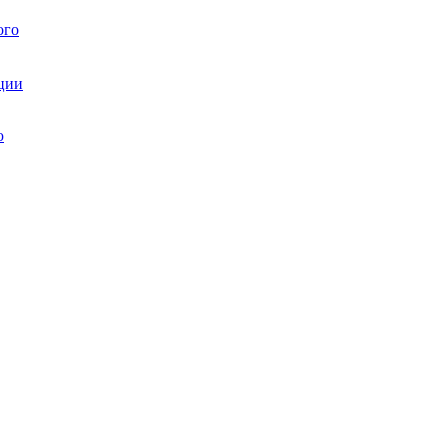
ого
ции
ю