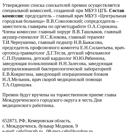
Утверждение списка соискателей премии осуществляется
специальной комиссией, созданной при МБУЗ ЦГБ.
Состав
комиссии
: председатель – главный врач МБУЗ «Центральная
городская больница» В.В.Соколовский; сопредседатель –
заместитель главврача по оргметодработе О.А.Сорокина.
Члены комиссии: главный хирург В.В.Ташлыков, главный
акушер-гинеколог Н.С.Клокова, главный терапевт
Т.И.Чернушенко, главный педиатр Н.В.Быкасова,
председатель профсоюзного комитета Е.Н.Силантьева, врач-
ортопед-травматолог Д.Г.Тесля, детский офтальмолог
С.П.Пушмина, детский кардиолог Ю.Ю.Рябинина,
заведующая поликлиникой Н.Н.Залесова, заведующая
централизованной бактериологической лабораторией
Е.В.Ковригина, заведующий операционным блоком
Н.Л.Мельник, врач скорой медицинской помощи
Т.А.Одинцова.
Премии будут вручены на торжественном приеме главы
Междуреченского городского округа в честь Дня
медицинского работника.
652873, РФ, Кемеровская область,
г. Междуреченск, бульвар Медиков, 9
e-mail: cgb@mcgb.ru , 08-muz-cgb@kuzdrav.ru