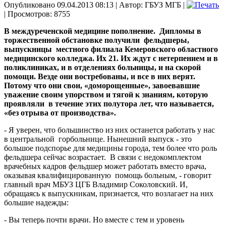
Опубликовано 09.04.2013 08:13
|
Автор: ГБУЗ МГБ
|
| Просмотров: 8755
В междуреченской медицине пополнение. Дипломы в
торжественной обстановке получили фельдшеры,
выпускницы местного филиала Кемеровского областного
медицинского колледжа. Их 21. Их ждут с нетерпением и в
поликлиниках, и в отделениях больницы, и на скорой
помощи. Везде они востребованы, и все в них верят.
Потому что они свои, «доморощенные», завоевавшие
уважение своим упорством и тягой к знаниям, которую
проявляли в течение этих полутора лет, что называется,
«без отрыва от производства».
- Я уверен, что большинство из них останется работать у нас
в центральной горбольнице. Нынешний выпуск - это
большое подспорье для медицины города, тем более что роль
фельдшера сейчас возрастает. В связи с недокомплектом
врачебных кадров фельдшер может работать вместо врача,
оказывая квалифицированную помощь больным, - говорит
главный врач МБУЗ ЦГБ Владимир Соколовский. И,
обращаясь к выпускникам, признается, что возлагает на них
большие надежды:
- Вы теперь почти врачи. Но вместе с тем и уровень