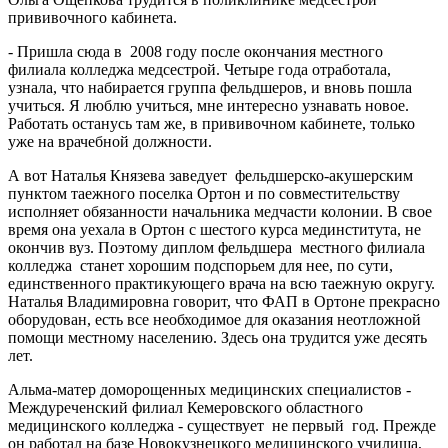
прививочного кабинета.
- Пришла сюда в 2008 году после окончания местного
филиала колледжа медсестрой. Четыре года отработала,
узнала, что набирается группа фельдшеров, и вновь пошла
учиться. Я люблю учиться, мне интересно узнавать новое.
Работать останусь там же, в прививочном кабинете, только
уже на врачебной должности.
А вот Наталья Князева заведует фельдшерско-акушерским
пунктом таежного поселка Ортон и по совместительству
исполняет обязанности начальника медчасти колонии. В свое
время она уехала в Ортон с шестого курса мединститута, не
окончив вуз. Поэтому диплом фельдшера местного филиала
колледжа станет хорошим подспорьем для нее, по сути,
единственного практикующего врача на всю таежную округу.
Наталья Владимировна говорит, что ФАП в Ортоне прекрасно
оборудован, есть все необходимое для оказания неотложной
помощи местному населению. Здесь она трудится уже десять
лет.
Альма-матер доморощенных медицинских специалистов -
Междуреченский филиал Кемеровского областного
медицинского колледжа - существует не первый год. Прежде
он работал на базе Новокузнецкого медицинского училища,