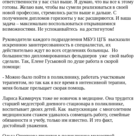
ответственности у вас стал выше. Я думаю, что вы все к этому
готовы. Желаю вам, чтобы вы сумели реализоваться в своей
новой профессии, стремились расти выше и дальше. С
получением дипломов горизонты у вас расширяются. И ваша
задача – максимально воспользоваться открывшимися
возможностями. Не успокаивайтесь на достигнутом!
Руководители каждого подразделения МБУЗ ЦГБ высказали
искреннюю заинтересованность в специалистах, их
действительно ждут во всех отделениях больницы. Но
большинство дипломированных фельдшеров уже свой выбор
сделали. Так, Елене Гуськовой по душе работа в скорой
помощи:
- Можно было пойти в поликлинику, работать участковым
терапевтом, но так как я все время в интенсивной терапии,
меня больше прельщает скорая помощь.
Лариса Казмирчук тоже не новичок в медицине. Она трудится
старшей медсестрой дневного стационара в поликлинике,
воспитывает двоих детей. Как выпускницам с многолетним
медицинским стажем удавалось совмещать работу, семейные
обязанности и учебу, только им известно. И это факт,
достойный уважения.
Ольга Ощепкова трудится в поликлинике медсестрой