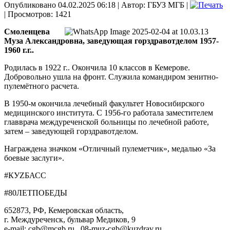
Опубликовано 04.02.2025 06:18
|
Автор: ГБУЗ МГБ
|
| Просмотров: 1421
Смоленцева
Муза Александровна, заведующая горздравотделом 1957-
1960 г.г..
Родилась в 1922 г.. Окончила 10 классов в Кемерове.
Добровольно ушла на фронт. Служила командиром зенитно-
пулемётного расчета.
В 1950-м окончила лечебный факультет Новосибирского
медицинского института. С 1956-го работала заместителем
главврача междуреченской больницы по лечебной работе,
затем – заведующей горздравотделом.
Награждена значком «Отличный пулеметчик», медалью «За
боевые заслуги».
#КУZБАСС
#80ЛЕТПОБЕДЫ
652873, РФ, Кемеровская область,
г. Междуреченск, бульвар Медиков, 9
e-mail: cgb@mcgb.ru , 08-muz-cgb@kuzdrav.ru