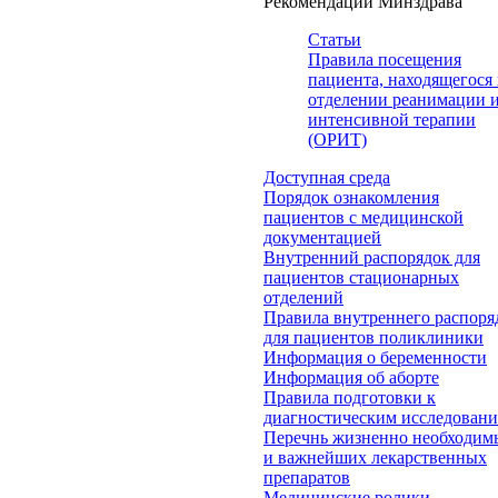
Рекомендации Минздрава
Статьи
Правила посещения
пациента, находящегося 
отделении реанимации 
интенсивной терапии
(ОРИТ)
Доступная среда
Порядок ознакомления
пациентов с медицинской
документацией
Внутренний распорядок для
пациентов стационарных
отделений
Правила внутреннего распоря
для пациентов поликлиники
Информация о беременности
Информация об аборте
Правила подготовки к
диагностическим исследован
Перечнь жизненно необходим
и важнейших лекарственных
препаратов
Медицинские ролики