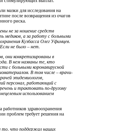
ами стимулирующих выплат.
ли мазки для исследования на
нтине после возвращения из очагов
нного риска.
ены не за ношение средств
ь медиков, а за работу с больными
оохранения Кузбасса Олег Уфимцев.
Если не было – нет.
ов, они конкретизированы в
да. В нем названы те, кто
сти с больными коронавирусной
иоматериалом. В том числе – врачи-
рачей эпидемиологов,
ний персонал, работающий с
речень и трактовать по-другому
нецелевым использованием
а работников здравоохранения
нии проблем требует решения на
за то, что поддержал наших