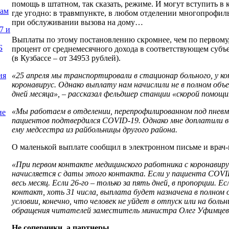
помощь в штатном, так сказать, режиме. И могут вступить в
нам
где угодно: в травмпункте, в любом отделении многопрофил
при обслуживании вызова на дому…
7 и
Выплаты по этому постановлению скромнее, чем по первому
Б
процент от среднемесячного дохода в соответствующем субъе
(в Кузбассе – от 34953 рублей).
«25 апреля мы транспортировали в стационар больного, у к
ия
коронавирус. Однако выплату нам начислили не в полном объ
дней месяца», – рассказал фельдшер станции «скорой помощи
«Мы работаем в отделении, перепрофилированном под пневмон
ие
пациентов подтвердился
COVID
-19. Однако мне доплатили
ему медсестра из райбольницы другого района.
О маленькой выплате сообщил в электронном письме и врач-
«При первом контакте медицинского работника с коронавир
начисляется с даты этого контакта. Если у пациента
COVI
весь месяц. Если 26-го – только за пять дней, в пропорции. 
контакт, хоть 31 числа, выплата будет назначена в полном 
условии, конечно, что человек не уйдет в отпуск или на бол
обращения читателей заместитель министра Олег Уфимцев
Не соперники, а партнеры