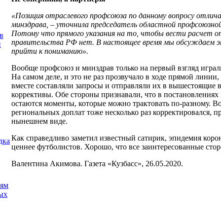
«Позиция отраслевого профсоюза по данному вопросу отлича
минздрава, – уточнила председатель областной профсоюзной
Потому что прямого указания на то, чтобы вести расчет о
в
правительства РФ нет. В настоящее время мы обсуждаем э
и
прийти к пониманию».
Вообще профсоюз и минздрав только на первый взгляд играли
На самом деле, и это не раз прозвучало в ходе прямой линии
вместе составляли запросы и отправляли их в вышестоящие в
коррективы. Обе стороны признавали, что в постановлениях 
остаются моменты, которые можно трактовать по-разному. Во
региональных доплат тоже несколько раз корректировался, п
нынешнем виде.
Как справедливо заметил известный сатирик, эпидемия корон
дка
ценнее футболистов. Хорошо, что все заинтересованные стор
Валентина Акимова. Газета «Кузбасс», 26.05.2020.
иям
ых