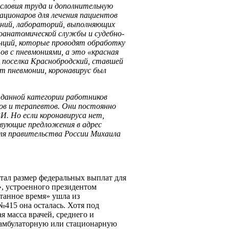
условия труда и дополнительную
ационаров для лечения пациентов
ений, лабораторий, выполняющих
гоанатомической службы и судебно-
нций, которые проводят обработку
тов с пневмониями, а это «красная
ы поселка Краснобродский, ставшей
от пневмонии, коронавирус был
данной категории работников
ов и терапевтов. Они постоянно
. Но если коронавируса нет,
вующие предложения в адрес
ля правительства России Михаила
тал размер федеральных выплат для
в», устроенного президентом
танное время» ушла из
415 она осталась. Хотя под
я масса врачей, среднего и
 амбулаторную или стационарную