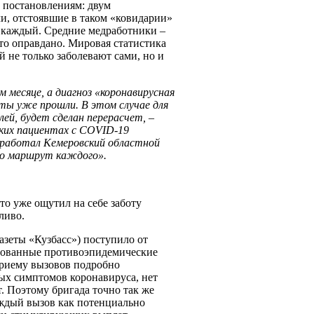
 постановлениям: двум
чи, отстоявшие в таком «ковидарии»
й каждый. Средние медработники –
это оправдано. Мировая статистика
й не только заболевают сами, но и
 месяце, а диагноз «коронавирусная
ты уже прошли. В этом случае для
лей, будет сделан перерасчет, –
ких пациентах с
COVID
-19
азработал Кемеровский областной
но маршрут каждого».
кто уже ощутил на себе заботу
ливо.
азеты «Кузбасс») поступило от
рованные противоэпидемические
приему вызовов подробно
ных симптомов коронавируса, нет
т. Поэтому бригада точно так же
ждый вызов как потенциально