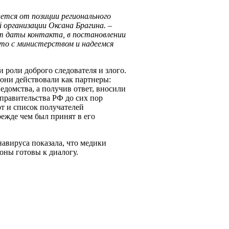
ется от позиции регионального
 организации Оксана Брагина. –
т даты контакта, в постановлении
то с министерством и надеемся
 роли доброго следователя и злого.
, они действовали как партнеры:
едомства, а получив ответ, вносили
правительства РФ до сих пор
т и список получателей
режде чем был принят в его
авируса показала, что медики
оны готовы к диалогу.