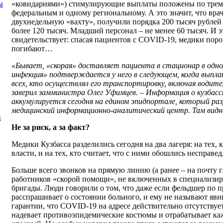
«ковидариями») стимулирующие выплаты положены по трем
ы
федеральным и одному региональному. А это значит, что вра
двухнедельную «вахту», получили порядка 200 тысяч рубле
более 120 тысяч. Младший персонал – не менее 60 тысяч. И 
свидетельствует: спасая пациентов с
COVID
-19, медики поро
погибают…
«Бывает, «скорая» доставляет пациента в стационар в одном
инфекция» подтверждается у него в следующем, когда выпла
всех, кто осуществлял его транспортировку, включая водите
заверил замминистра Олег Уфимцев. – Информация о кузбасс
аккумулируется сегодня на едином эпидпортале, который р
медицинский информационно-аналитический центр. Там вид
в
Не за риск, а за факт?
Медики Кузбасса разделились сегодня на два лагеря: на тех, 
власти, и на тех, кто считает, что с ними обошлись несправед
Больше всего звонков на прямую линию (а ранее – на почту г
работников «скорой помощи», не включенных в специализи
бригады. Люди говорили о том, что даже если фельдшер по 
расспрашивает о состоянии больного, и ему не называют яв
гарантии, что
COVID
-19 на адресе действительно отсутствуе
надевает противоэпидемические костюмы и отрабатывает ка