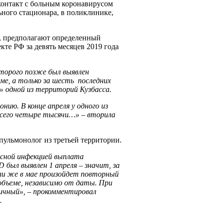
 контакт с больным коронавирусом
ьного стационара, в поликлинике,
, предполагают определенный
кте РФ за девять месяцев 2019 года
оторого позже был выявлен
еме, а только за шесть последних
» одной из территорий Кузбасса.
ию. В конце апреля у одного из
 всего четыре тысячи…» – вторила
пульмонолог из третьей территории.
усной инфекцией выплата
D
был выявлен 1 апреля – значит, за
Если же в мае произойдет повторный
объеме, независимо от даты. При
ьничный», – прокомментировал
.