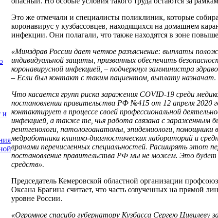
опасный. Но особые условия такого труда остаются за рамк
Это же отмечали и специалисты поликлиник, которые собира
коронавирус у кузбассовцев, находящихся на домашнем кара
инфекции. Они полагали, что также находятся в зоне повыше
«Минздрав России дает четкое разъяснение: выплаты полож
индивидуальной защиты, призванных обеспечить безопасност
о
коронавирусной инфекцией, – подчеркнул замминистра здрав
– Если был контакт с таким пациентом, выплату назначат. 
Что касается групп риска заражения
COVID
-19 среди медик
постановлении правительства РФ №415 от 12 апреля 2020 го
контактирует в процессе своей профессиональной деятельно
 и
инфекцией, а также те, чья работа связана с зараженным б
рентгенологи, патологоанатомы, эпидемиологи, помощники в
медработники клинико-диагностических лабораторий и сред
ния
врачами перечисленных специальностей. Расширять этот пе
ной
постановление правительства РФ мы не можем. Это будет 
средств».
Председатель Кемеровской областной организации профсоюз
Оксана Брагина считает, что часть озвученных на прямой ли
уровне России.
«Огромное спасибо губернатору Кузбасса Сергею Цивилеву 