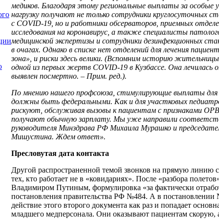
медиков. Благодаря этому региональные выплаты за особые 
нагрузку получают не только сотрудники круглосуточных ст
ого
с
COVID
-19, но и работники обсерваторов, приемных отдел
исследования на коронавирус, а также специалисты патоло
медицинской экспертизы и сотрудники дезинфекционных ста
ции
в очагах. Однако в списке нет отделений для лечения пациен
зона», и риски здесь велики. (Вспомним историю жительниц
ю
одной из первых жертв
COVID
-19 в Кузбассе. Она лечилась 
выявлен посмертно. – Прим. ред.).
По мнению нашего профсоюза, стимулирующие выплаты для 
должны быть федеральными. Как и для участковых педиатр
рискуют, обслуживая вызовы к пациентам с признаками ОРВИ
получают обычную зарплату. Мы уже направили соответст
руководителя Минздрава РФ Михаила Мурашко и председате
Мишустина. Ждем ответ».
Пресловутая дата контакта
Другой распространенной темой звонков на прямую линию с
тех, кто работает не в «ковидариях». После «разбора полето
Владимиром Путиным, формулировка «за фактически отрабо
постановления правительства РФ №484. А в постановлении №
действие этого второго документа как раз и попадает основна
младшего медперсонала. Они оказывают пациентам скорую,