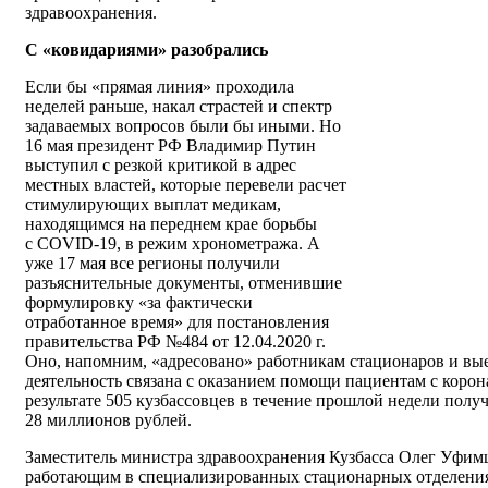
здравоохранения.
С «ковидариями» разобрались
Если бы «прямая линия» проходила
неделей раньше, накал страстей и спектр
задаваемых вопросов были бы иными. Но
16 мая президент РФ Владимир Путин
выступил с резкой критикой в адрес
местных властей, которые перевели расчет
стимулирующих выплат медикам,
находящимся на переднем крае борьбы
с
COVID
-19, в режим хронометража. А
уже 17 мая все регионы получили
разъяснительные документы, отменившие
формулировку «за фактически
отработанное время» для постановления
правительства РФ №484 от 12.04.2020 г.
Оно, напомним, «адресовано» работникам стационаров и вые
деятельность связана с оказанием помощи пациентам с корон
результате 505 кузбассовцев в течение прошлой недели пол
28 миллионов рублей.
Заместитель министра здравоохранения Кузбасса Олег Уфимц
работающим в специализированных стационарных отделениях