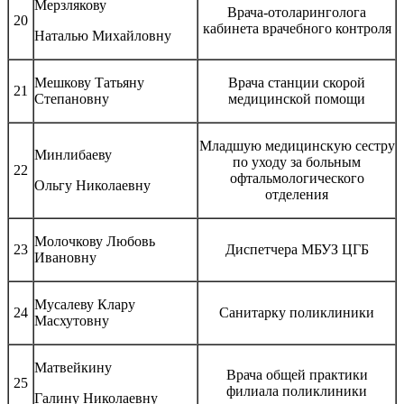
Мерзлякову
Врача-отоларинголога
20
кабинета врачебного контроля
Наталью Михайловну
Мешкову Татьяну
Врача станции скорой
21
Степановну
медицинской помощи
Младшую медицинскую сестру
Минлибаеву
по уходу за больным
22
офтальмологического
Ольгу Николаевну
отделения
Молочкову Любовь
23
Диспетчера МБУЗ ЦГБ
Ивановну
Мусалеву Клару
24
Санитарку поликлиники
Масхутовну
Матвейкину
Врача общей практики
25
филиала поликлиники
Галину Николаевну