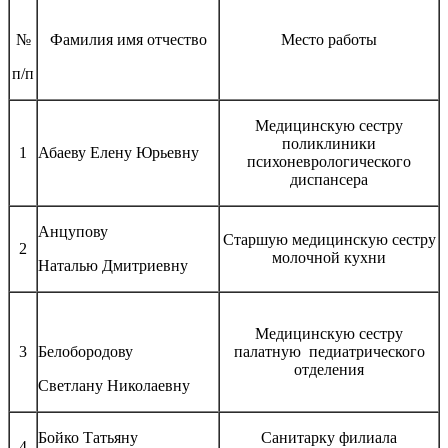
№
Фамилия имя отчество
Место работы
п/п
Медицинскую сестру
поликлиники
1
Абаеву Елену Юрьевну
психоневрологического
диспансера
Анцупову
Старшую медицинскую сестру
2
молочной кухни
Наталью Дмитриевну
Медицинскую сестру
3
Белобородову
палатную педиатрического
отделения
Светлану Николаевну
Бойко Татьяну
Санитарку филиала
4