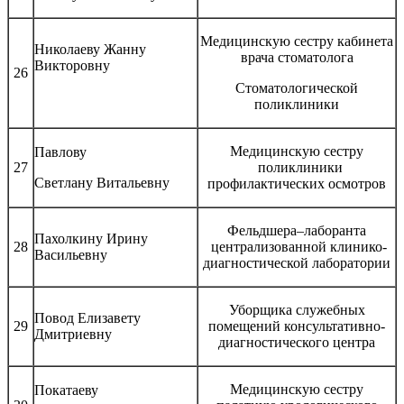
Медицинскую сестру кабинета
Николаеву Жанну
врача стоматолога
Викторовну
26
Стоматологической
поликлиники
Медицинскую сестру
Павлову
27
поликлиники
Светлану Витальевну
профилактических осмотров
Фельдшера–лаборанта
Пахолкину Ирину
28
централизованной клинико-
Васильевну
диагностической лаборатории
Уборщика служебных
Повод Елизавету
29
помещений консультативно-
Дмитриевну
диагностического центра
Медицинскую сестру
Покатаеву