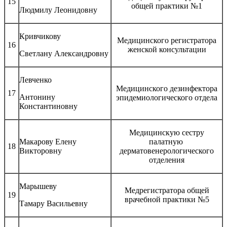
15
общей практики №1
Людмилу Леонидовну
Кривчикову
Медицинского регистратора
16
женской консультации
Светлану Александровну
Левченко
Медицинского дезинфектора
17
Антонину
эпидемиологического отдела
Константиновну
Медицинскую сестру
Макарову Елену
палатную
18
Викторовну
дерматовенерологического
отделения
Марышеву
Медрегистратора общей
19
врачебной практики №5
Тамару Васильевну