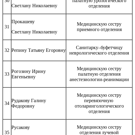
30
палатную урологического
Светлану Николаевну
отделения
Прокашеву
Медицинскую сестру
31
приемного отделения
Светлану Николаевну
Санитарку–буфетчицу
32
Репину Татьяну Егоровну
неврологического отделения
Медицинскую сестру
Рогозину Ирину
33
палатную отделения
Евгеньевну
анестезиологии-реанимации
Медицинскую сестру
Рудакову Галину
перевязочную
34
Федоровну
отоларингологического
отделения
Медицинскую сестру
Русакову
35
отделения лучевой