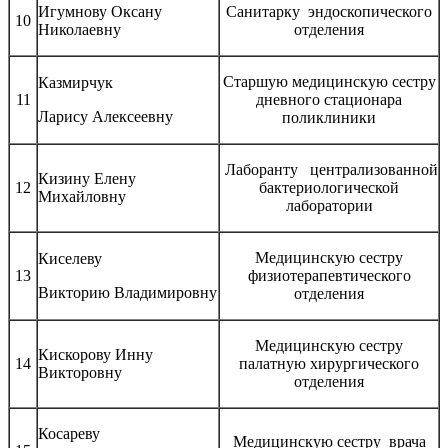
Игумнову Оксану
Санитарку эндоскопического
10
Николаевну
отделения
Старшую медицинскую сестру
Казмирчук
11
дневного стационара
Ларису Алексеевну
поликлиники
Лаборанту централизованной
Кизину Елену
12
бактериологической
Михайловну
лаборатории
Медицинскую сестру
Киселеву
13
физиотерапевтического
Викторию Владимировну
отделения
Медицинскую сестру
Кискорову Инну
14
палатную хирургического
Викторовну
отделения
Косареву
Медицинскую сестру врача