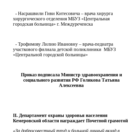
-
Насрашвили Гиви Китесовича – врача хирурга
хирургического отделения МБУЗ «Центральная
городская больница» г. Междуреченска
- Трофимову Лилию Ивановну – врача-педиатра
участкового филиала детской поликлиники МБУЗ
«Центральной городской больницы»
Приказ подписала Министр здравоохранения и
социального развития РФ Голикова Татьяна
Алексеевна
II
. Департамент охраны здоровья населения
Кемеровской области награждает Почетной грамотой
«За добросовестный труд и большой личный вклад в