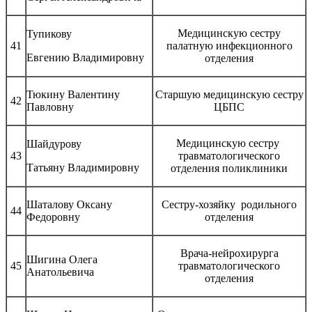
Медицинскую сестру
Тупикову
41
палатную инфекционного
Евгению Владимировну
отделения
Тюкину Валентину
Старшую медицинскую сестру
42
Павловну
ЦБПС
Медицинскую сестру
Шайдурову
43
травматологического
Татьяну Владимировну
отделения поликлиники
Шаталову Оксану
Сестру-хозяйку родильного
44
Федоровну
отделения
Врача-нейрохирурга
Шигина Олега
45
травматологического
Анатольевича
отделения