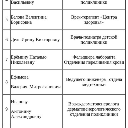
Васильевну
поликлиники
Белова Валентина
Врач-терапевт «Центра
5
Борисовна
здоровья»
Врача-педиатра детской
6
Дель Ирину Викторовну
поликлиники
Ерёмину Наталью
Фельдшера лаборанта
7
Николаевну
Отделения переливания крови
Ефимова
Ведущего инженера отдела
8
медтехники
Валерия Митрофановича
Иванову
Врача-дерматовенеролога
9
дерматовенерологического
Антонину
отделения поликлиники
Александровну