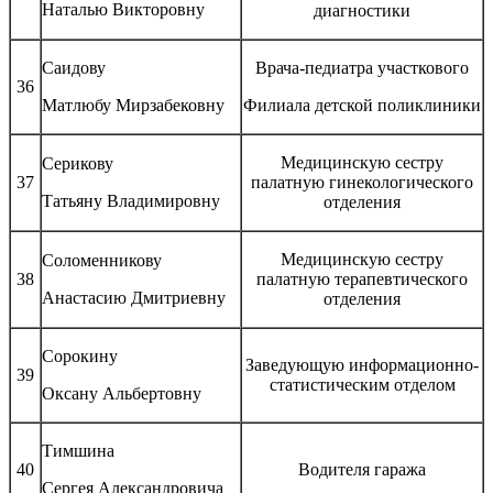
Наталью Викторовну
диагностики
Саидову
Врача-педиатра участкового
36
Матлюбу Мирзабековну
Филиала детской поликлиники
Медицинскую сестру
Серикову
37
палатную гинекологического
Татьяну Владимировну
отделения
Медицинскую сестру
Соломенникову
38
палатную терапевтического
Анастасию Дмитриевну
отделения
Сорокину
Заведующую информационно-
39
статистическим отделом
Оксану Альбертовну
Тимшина
40
Водителя гаража
Сергея Александровича