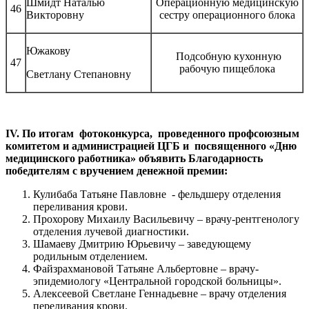
Шмидт Наталью
Операционную медицинскую
46
Викторовну
сестру операционного блока
Южакову
Подсобную кухонную
47
рабочую пищеблока
Светлану Степановну
IV
. По итогам фотоконкурса, проведенного профсоюзным
комитетом и администрацией ЦГБ и посвященного «Дню
медицинского работника» объявить Благодарность
победителям с вручением денежной премии:
Кулибаба Татьяне Павловне - фельдшеру отделения
переливания крови.
Прохорову Михаилу Васильевичу – врачу-рентгенологу
отделения лучевой диагностики.
Шамаеву Дмитрию Юрьевичу – заведующему
родильным отделением.
Файзрахмановой Татьяне Альбертовне – врачу-
эпидемиологу «Центральной городской больницы».
Алексеевой Светлане Геннадьевне – врачу отделения
переливания крови.