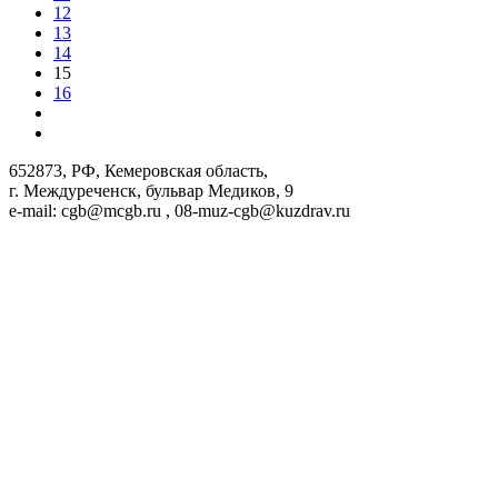
12
13
14
15
16
652873, РФ, Кемеровская область,
г. Междуреченск, бульвар Медиков, 9
e-mail: cgb@mcgb.ru , 08-muz-cgb@kuzdrav.ru