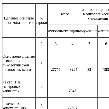
из них: направл
Всего
в онкологическ
Целевые осмотры
№
учреждения
на онкопатологию
строки
мужчины
женщины
мужчины
женщ
1
2
3
4
5
6
Осмотрено с целью
выявления
1
онкологической
патологии, всего
27756
48294
83
183
из стр. 1: в
смотровых
2
кабинетах
7945
в женских
3
консультациях
22607