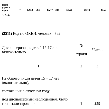
Всего
(сумма
7
37958
384
36277
384
12620
14574
8560
строк
1, 3, 6)
(2511)
Код по ОКЕИ: человек - 792
№
Диспансеризация детей 15-17 лет
Число
включительно
строки
1
2
3
Из общего числа детей 15 – 17 лет
(включительно),
состоявших в отчетном году
под диспансерным наблюдением, было
госпитализировано
1
259