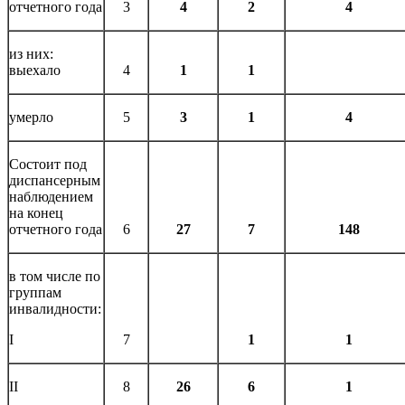
отчетного года
3
4
2
4
из них:
выехало
4
1
1
умерло
5
3
1
4
Состоит под
диспансерным
наблюдением
на конец
отчетного года
6
27
7
148
в том числе по
группам
инвалидности:
I
7
1
1
II
8
26
6
1