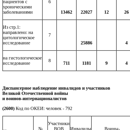
пациентов с
6
хроническими
заболеваниями
13462
22027
12
26
Из стр.1:
направлено: на
7
цитологическое
исследование
25886
4
на гистологическое
8
исследование
711
1181
9
4
Диспансерное наблюдение инвалидов и участников
Великой Отечественной войны
и воинов-интернационалистов
(2600)
Код по ОКЕИ: человек - 792
Участники
№
ВОВ
Инвалиды
Воины-