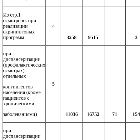
Из стр.1
осмотрено: при
реализации
4
скрининговых
программ
3258
9515
3
при
диспансеризации
(профилактических
осмотрах)
отдельных
5
контингентов
населения (кроме
пациентов с
хроническими
заболеваниями)
11036
16752
71
154
при
диспансеризации