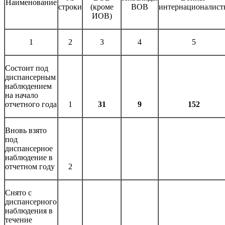
Наименование
строки
(кроме
ВОВ
интернационалист
ИОВ)
1
2
3
4
5
Состоит под
диспансерным
наблюдением
на начало
отчетного года
1
31
9
152
Вновь взято
под
диспансерное
наблюдение в
отчетном году
2
Снято с
диспансерного
наблюдения в
течение