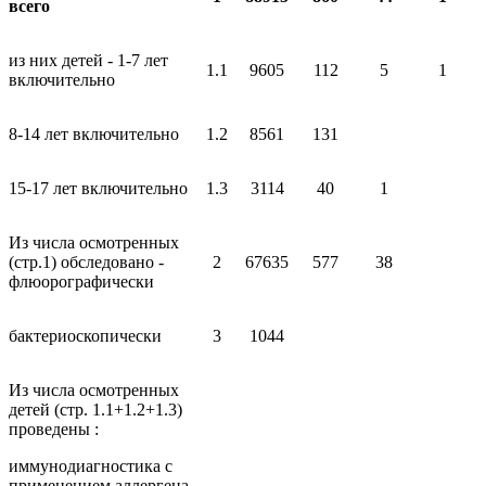
всего
из них детей - 1-7 лет
1.1
9605
112
5
1
включительно
8-14 лет включительно
1.2
8561
131
15-17 лет включительно
1.3
3114
40
1
Из числа осмотренных
(стр.1) обследовано -
2
67635
577
38
флюорографически
бактериоскопически
3
1044
Из числа осмотренных
детей (стр. 1.1+1.2+1.3)
проведены :
иммунодиагностика с
применением аллергена