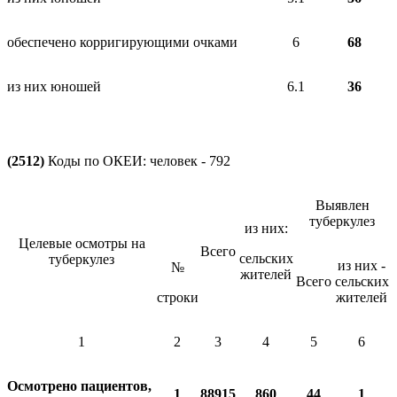
обеспечено корригирующими очками
6
68
из них юношей
6.1
36
(2512)
Коды по ОКЕИ: человек - 792
Выявлен
туберкулез
из них:
Целевые осмотры на
Всего
сельских
туберкулез
из них -
№
жителей
Всего
сельских
строки
жителей
1
2
3
4
5
6
Осмотрено пациентов,
1
88915
860
44
1