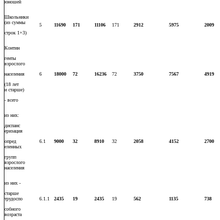
юношей
Школьники
(из суммы
5
11690
171
11106
171
2912
5975
2009
строк 1+3)
Контин
генты
взрослого
населения
6
18000
72
16236
72
3750
7567
4919
(18 лет
и старше)
- всего
из них:
диспанс
еризация
опред
6.1
9000
32
8910
32
2058
4152
2700
еленных
групп
взрослого
населения
из них -
старше
трудоспо
6.1.1
2435
19
2435
19
562
1135
738
собного
возраста