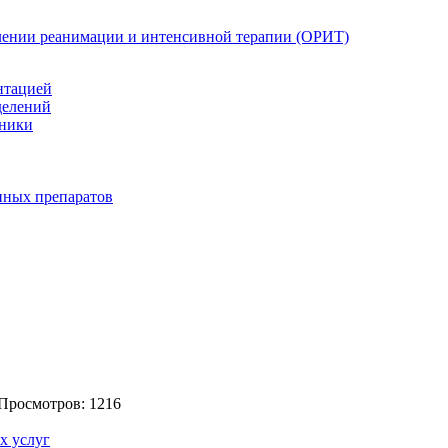
елении реанимации и интенсивной терапии (ОРИТ)
нтацией
делений
иники
нных препаратов
 Просмотров: 1216
х услуг