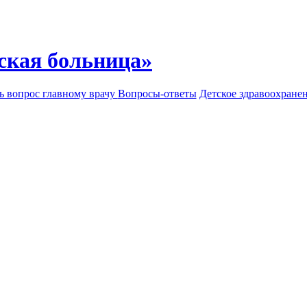
ская больница»
ь вопрос главному врачу
Вопросы-ответы
Детское здравоохране