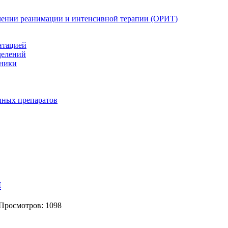
елении реанимации и интенсивной терапии (ОРИТ)
нтацией
делений
иники
нных препаратов
я
 Просмотров: 1098