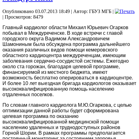
Опубликовано 03.07.2013 18:49
|
Автор: ГБУЗ МГБ
|
| Просмотров: 8479
Главный кардиолог области Михаил Юрьевич Огарков
побывал в Междуреченске. В ходе встречи с главой
городского округа Вадимом Александровичем
Шамониным была обсуждена программа дальнейшего
оказания различных видов помощи кемеровского
областного кардиоцентра междуреченцам, имеющим
заболевания сердечно-сосудистой системы. Ежегодно
около ста горожан, благодаря целевой программе,
финансируемой из местного бюджета, имеют
возможность бесплатно оперироваться в кардиоцентре.
И более 10 лет выездная бригада кардиологов оказывает
высококвалифицированную помощь населению
отдаленных поселков.
По словам главного кардиолога М.Ю.Огаркова, с целью
оптимизации данной работы будет сформирована
целевая программа по оказанию
высококвалифицированной медицинской помощи
населению удаленных и труднодоступных районов
Горной Шории. В рамках программы предполагается
постоянный мониторинг за состоянием здоровья