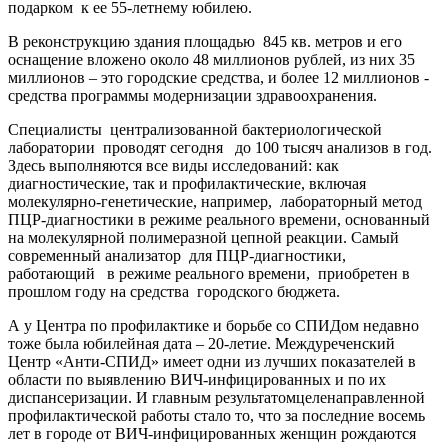
подарком
к ее 55-летнему юбилею.
В реконструкцию здания площадью
845 кв. метров и его
оснащение вложено около 48 миллионов рублей, из них 35
миллионов – это городские средства, и более 12 миллионов -
средства программы модернизации здравоохранения.
Специалисты
централизованной бактериологической
лаборатории
проводят сегодня
до 100 тысяч анализов в год.
Здесь выполняются все виды исследований: как
диагностические, так и профилактические, включая
молекулярно-генетические, например,
лабораторный метод
ПЦР-диагностики в режиме реального времени, основанный
на молекулярной полимеразной цепной реакции. Самый
современный анализатор
для ПЦР-диагностики,
работающий
в режиме реального времени,
приобретен в
прошлом году на средства
городского бюджета.
А у Центра по профилактике и борьбе со СПИДом недавно
тоже была юбилейная дата – 20-летие. Междуреченский
Центр «Анти-СПИД» имеет одни из лучших показателей в
области по выявлению ВИЧ-инфицированных и по их
диспансеризации. И главным результатомцеленаправленной
профилактической работы стало то, что за последние восемь
лет в городе от ВИЧ-инфицированных женщин рождаются