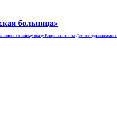
ская больница»
ь вопрос главному врачу
Вопросы-ответы
Детское здравоохране