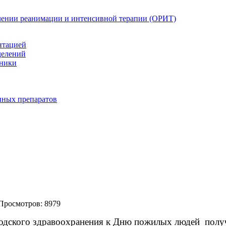
елении реанимации и интенсивной терапии (ОРИТ)
нтацией
делений
иники
нных препаратов
Просмотров: 8979
родского здравоохранения к Дню пожилых людей
полу