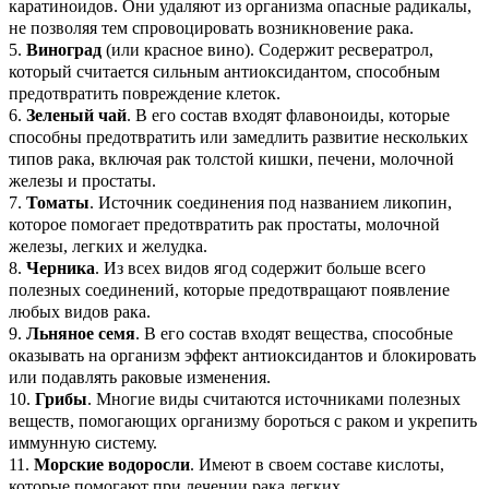
каратиноидов. Они удаляют из организма опасные радикалы,
не позволяя тем спровоцировать возникновение рака.
5.
Виноград
(или красное вино). Содержит ресвератрол,
который считается сильным антиоксидантом, способным
предотвратить повреждение клеток.
6.
Зеленый чай
. В его состав входят флавоноиды, которые
способны предотвратить или замедлить развитие нескольких
типов рака, включая рак толстой кишки, печени, молочной
железы и простаты.
7.
Томаты
. Источник соединения под названием ликопин,
которое помогает предотвратить рак простаты, молочной
железы, легких и желудка.
8.
Черника
. Из всех видов ягод содержит больше всего
полезных соединений, которые предотвращают появление
любых видов рака.
9.
Льняное семя
. В его состав входят вещества, способные
оказывать на организм эффект антиоксидантов и блокировать
или подавлять раковые изменения.
10.
Грибы
. Многие виды считаются источниками полезных
веществ, помогающих организму бороться с раком и укрепить
иммунную систему.
11.
Морские водоросли
. Имеют в своем составе кислоты,
которые помогают при лечении рака легких.