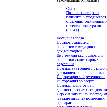
Рекомендации Минздрава
Статьи
Правила посещения
пациента, находящегося 
отделении реанимации 
интенсивной терапии
(ОРИТ)
Доступная среда
Порядок ознакомления
пациентов с медицинской
документацией
Внутренний распорядок для
пациентов стационарных
отделений
Правила внутреннего распоря
для пациентов поликлиники
Информация о беременности
Информация об аборте
Правила подготовки к
диагностическим исследован
Перечнь жизненно необходим
и важнейших лекарственных
препаратов
Медицинские ролики