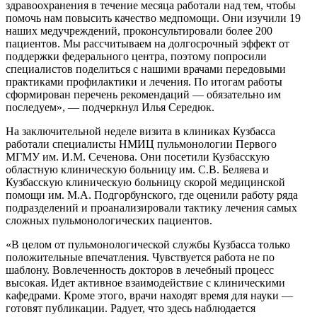
здравоохранения в течение месяца работали над тем, чтобы
помочь нам повысить качество медпомощи. Они изучили 19
наших медучреждений, проконсультировали более 200
пациентов. Мы рассчитываем на долгосрочный эффект от
поддержки федерального центра, поэтому попросили
специалистов поделиться с нашими врачами передовыми
практиками профилактики и лечения. По итогам работы
сформирован перечень рекомендаций — обязательно им
последуем», — подчеркнул Илья Середюк.
На заключительной неделе визита в клиниках Кузбасса
работали специалисты НМИЦ пульмонологии Первого
МГМУ им. И.М. Сеченова. Они посетили Кузбасскую
областную клиническую больницу им. С.В. Беляева и
Кузбасскую клиническую больницу скорой медицинской
помощи им. М.А. Подгорбунского, где оценили работу ряда
подразделений и проанализировали тактику лечения самых
сложных пульмонологических пациентов.
«В целом от пульмонологической службы Кузбасса только
положительные впечатления. Чувствуется работа не по
шаблону. Вовлеченность докторов в лечебный процесс
высокая. Идет активное взаимодействие с клиническими
кафедрами. Кроме этого, врачи находят время для науки —
готовят публикации. Радует, что здесь наблюдается