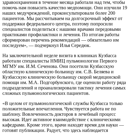
здравоохранения в течение месяца работали над тем, чтобы
помочь нам повысить качество медпомощи. Они изучили 19
наших медучреждений, проконсультировали более 200
пациентов. Мы рассчитываем на долгосрочный эффект от
поддержки федерального центра, поэтому попросили
специалистов поделиться с нашими врачами передовыми
практиками профилактики и лечения. По итогам работы
сформирован перечень рекомендаций — обязательно им
последуем», — подчеркнул Илья Середюк.
На заключительной неделе визита в клиниках Кузбасса
работали специалисты НМИЦ пульмонологии Первого
МГМУ им. И.М. Сеченова. Они посетили Кузбасскую
областную клиническую больницу им. С.В. Беляева и
Кузбасскую клиническую больницу скорой медицинской
помощи им. М.А. Подгорбунского, где оценили работу ряда
подразделений и проанализировали тактику лечения самых
сложных пульмонологических пациентов.
«В целом от пульмонологической службы Кузбасса только
положительные впечатления. Чувствуется работа не по
шаблону. Вовлеченность докторов в лечебный процесс
высокая. Идет активное взаимодействие с клиническими
кафедрами. Кроме этого, врачи находят время для науки —
готовят публикации. Радует, что здесь наблюдается