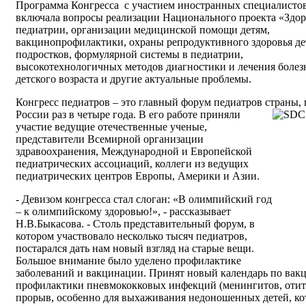
Программа Конгресса с участием иностранных специалисто
включала вопросы реализации Национального проекта «Здор
педиатрии, организации медицинской помощи детям,
вакцинопрофилактики, охраны репродуктивного здоровья де
подростков, формулярной системы в педиатрии,
высокотехнологичных методов диагностики и лечения болез
детского возраста и другие актуальные проблемы.
Конгресс педиатров – это главный форум педиатров страны,
России раз в четыре года. В его работе приняли
участие ведущие отечественные ученые,
представители Всемирной организации
здравоохранения, Международной и Европейской
педиатрических ассоциаций, коллеги из ведущих
педиатрических центров Европы, Америки и Азии.
- Девизом конгресса стал слоган: «В олимпийский год
– к олимпийскому здоровью!», - рассказывает
Н.В.Быкасова. - Столь представительный форум, в
котором участвовало несколько тысяч педиатров,
постарался дать нам новый взгляд на старые вещи.
Большое внимание было уделено профилактике
заболеваний и вакцинации. Принят новый календарь по вакц
профилактики пневмококковых инфекций (менингитов, отитов
прорыв, особенно для выхаживания недоношенных детей, к