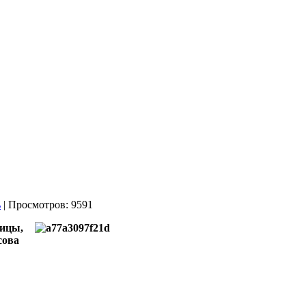
| Просмотров: 9591
ницы,
сова