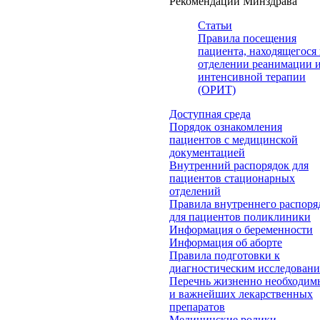
Рекомендации Минздрава
Статьи
Правила посещения
пациента, находящегося 
отделении реанимации 
интенсивной терапии
(ОРИТ)
Доступная среда
Порядок ознакомления
пациентов с медицинской
документацией
Внутренний распорядок для
пациентов стационарных
отделений
Правила внутреннего распоря
для пациентов поликлиники
Информация о беременности
Информация об аборте
Правила подготовки к
диагностическим исследован
Перечнь жизненно необходим
и важнейших лекарственных
препаратов
Медицинские ролики