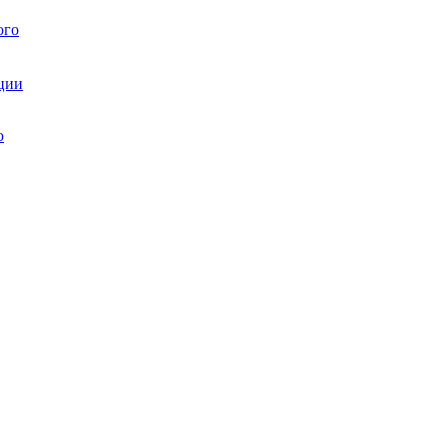
ого
ции
ю