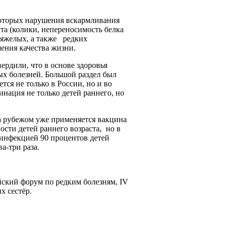
которых нарушения вскармливания
а (колики, непереносимость белка
тяжелых, а также редких
ения качества жизни.
ердили, что в основе здоровья
ых болезней. Большой раздел был
тся не только в России, но и во
нация не только детей раннего, но
а рубежом уже применяется вакцина
сти детей раннего возраста, но в
 инфекцией 90 процентов детей
а-три раза.
йский форум по редким болезням,
IV
х сестёр.