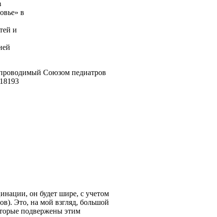
в
овье» в
тей и
ней
проводимый Союзом педиатров
инации, он будет шире, с учетом
). Это, на мой взгляд, большой
оторые подвержены этим