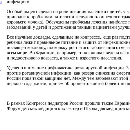
инфекциям.
ы
Особый акцент сделан на роли питания маленьких детей, у 
приводит к проблемам патологии желудочно-кишечного тракт
коровьего молока). Обсуждены проблемы лечения наиболее 
заболеваний у детей и достижения такими пациентами улучш
Все научные доклады, сделанные на конгрессе, еще раз подтв
ребенка лежит правильное питание и защита от инфекционн
посвящен коклюшу, поскольку рост этого заболевания отмечае
всем мире. Во Франции, например, от коклюша введена вакци
и подросткового возраста, а также и взрослого населения.
Уделено внимание профилактике ротавирусной инфекции. З
в
против ротавирусной инфекции, как резерв снижения смертно
России пока такой вакцины нет. Между тем заболевают этой
первого года жизни, причем 50 процентов детей болеют по дв
В рамках Конгресса педиатров России прошли также Еврази
Форум детских медицинских сестер
и
Школа для медицински