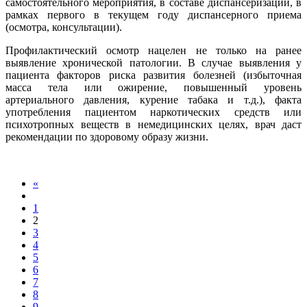
самостоятельного мероприятия, в составе диспансеризации, в
рамках первого в текущем году диспансерного приема
(осмотра, консультации).
Профилактический осмотр нацелен не только на ранее
выявление хронической патологии. В случае выявления у
пациента факторов риска развития болезней (избыточная
масса тела или ожирение, повышенный уровень
артериального давления, курение табака и т.д.), факта
употребления пациентом наркотических средств или
психотропных веществ в немедицинских целях, врач даст
рекомендации по здоровому образу жизни.
«
1
2
3
4
5
6
7
8
9