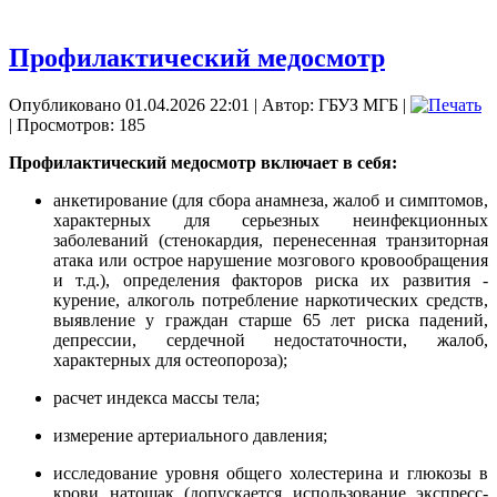
Профилактический медосмотр
Опубликовано 01.04.2026 22:01
|
Автор: ГБУЗ МГБ
|
| Просмотров: 185
Профилактический медосмотр включает в себя:
анкетирование (для сбора анамнеза, жалоб и симптомов,
характерных для серьезных неинфекционных
заболеваний (стенокардия, перенесенная транзиторная
атака или острое нарушение мозгового кровообращения
и т.д.), определения факторов риска их развития -
курение, алкоголь потребление наркотических средств,
выявление у граждан старше 65 лет риска падений,
депрессии, сердечной недостаточности, жалоб,
характерных для остеопороза);
расчет индекса массы тела;
измерение артериального давления;
исследование уровня общего холестерина и глюкозы в
крови натощак (допускается использование экспресс-