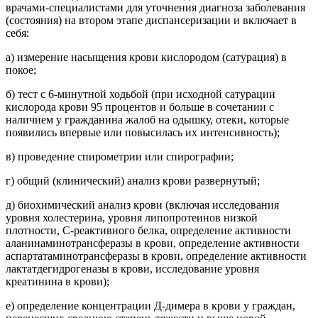
врачами-специалистами для уточнения диагноза заболевания
(состояния) на втором этапе диспансеризации и включает в
себя:
а) измерение насыщения крови кислородом (сатурация) в
покое;
б) тест с 6-минутной ходьбой (при исходной сатурации
кислорода крови 95 процентов и больше в сочетании с
наличием у гражданина жалоб на одышку, отеки, которые
появились впервые или повысилась их интенсивность);
в) проведение спирометрии или спирографии;
г) общий (клинический) анализ крови развернутый;
д) биохимический анализ крови (включая исследования
уровня холестерина, уровня липопротеинов низкой
плотности, C-реактивного белка, определение активности
аланинаминотрансферазы в крови, определение активности
аспартатаминотрансферазы в крови, определение активности
лактатдегидрогеназы в крови, исследование уровня
креатинина в крови);
е) определение концентрации Д-димера в крови у граждан,