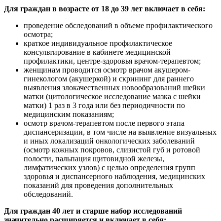
Для граждан в возрасте от 18 до 39 лет включает в себя:
проведение обследований в объеме профилактического
осмотра;
краткое индивидуальное профилактическое
консультирование в кабинете медицинской
профилактики, центре-здоровья врачом-терапевтом;
женщинам проводится осмотр врачом акушером-
гинекологом (акушеркой) и скрининг для раннего
выявления злокачественных новообразований шейки
матки (цитологическое исследование мазка с шейки
матки) 1 раз в 3 года или без периодичности по
медицинским показаниям;
осмотр врачом-терапевтом после первого этапа
диспансеризации, в том числе на выявление визуальных
и иных локализаций онкологических заболеваний
(осмотр кожных покровов, слизистой губ и ротовой
полости, пальпация щитовидной железы,
лимфатических узлов) с целью определения групп
здоровья и диспансерного наблюдения, медицинских
показаний для проведения дополнительных
обследований.
Для граждан 40 лет и старше набор исследований
значительно расширяется и включает в себя: