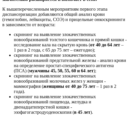
К вышеперечисленным мероприятиям первого этапа
диспансеризации добавляются общий анализ крови
(гемоглобин, лейкоциты, СОЭ) и прицельные онкоскрининги
в зависимости от возраста:
скрининг на выявление злокачественных
новообразований толстого кишечника и прямой кишки -
исследование кала на скрытую кровь (
от 40 до 64 лет
–
1 раз в 2 года, с 65 до 75 лет – ежегодно);
скрининг на выявление злокачественных
новообразований предстательной железы - анализ крови
на определение простат-специфического антигена
(ПСА) (
мужчины 45, 50, 55, 60 и 64 лет
);
скрининг на выявление злокачественных
новообразований молочных желез у женщин -
маммография (
женщины от 40 до 75 лет
– 1 раз в 2
года).
скрининг на выявление злокачественных
новообразований пищевода, желудка и
двенадцатиперстной кишки -
эзофагогастродуоденоскопия (
в 45 лет
).