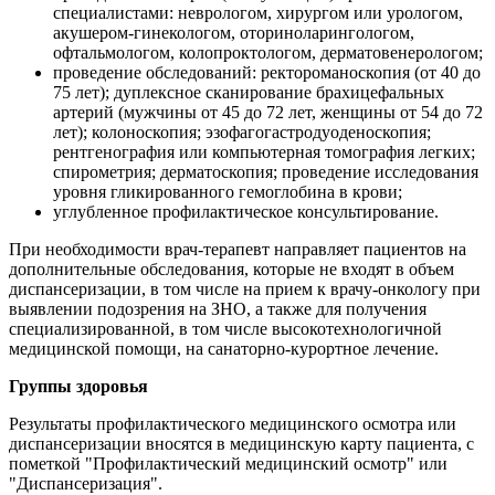
специалистами: неврологом, хирургом или урологом,
акушером-гинекологом, оториноларингологом,
офтальмологом, колопроктологом, дерматовенерологом;
проведение обследований: ректороманоскопия (от 40 до
75 лет); дуплексное сканирование брахицефальных
артерий (мужчины от 45 до 72 лет, женщины от 54 до 72
лет); колоноскопия; эзофагогастродуоденоскопия;
рентгенография или компьютерная томография легких;
спирометрия; дерматоскопия; проведение исследования
уровня гликированного гемоглобина в крови;
углубленное профилактическое консультирование.
При необходимости врач-терапевт направляет пациентов на
дополнительные обследования, которые не входят в объем
диспансеризации, в том числе на прием к врачу-онкологу при
выявлении подозрения на ЗНО, а также для получения
специализированной, в том числе высокотехнологичной
медицинской помощи, на санаторно-курортное лечение.
Группы здоровья
Результаты профилактического медицинского осмотра или
диспансеризации вносятся в медицинскую карту пациента, с
пометкой "Профилактический медицинский осмотр" или
"Диспансеризация".