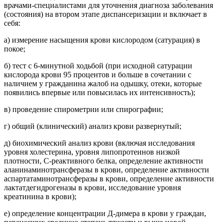
врачами-специалистами для уточнения диагноза заболевания
(состояния) на втором этапе диспансеризации и включает в
себя:
а) измерение насыщения крови кислородом (сатурация) в
покое;
б) тест с 6-минутной ходьбой (при исходной сатурации
кислорода крови 95 процентов и больше в сочетании с
наличием у гражданина жалоб на одышку, отеки, которые
появились впервые или повысилась их интенсивность);
в) проведение спирометрии или спирографии;
г) общий (клинический) анализ крови развернутый;
д) биохимический анализ крови (включая исследования
уровня холестерина, уровня липопротеинов низкой
плотности, C-реактивного белка, определение активности
аланинаминотрансферазы в крови, определение активности
аспартатаминотрансферазы в крови, определение активности
лактатдегидрогеназы в крови, исследование уровня
креатинина в крови);
е) определение концентрации Д-димера в крови у граждан,