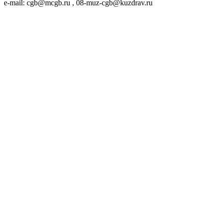
e-mail: cgb@mcgb.ru , 08-muz-cgb@kuzdrav.ru