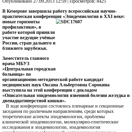
Опубликовано 27.09.2013 12:59
| Просмотров: 8425
В Кемерове завершила работу всероссийская научно-
практическая конференция
«Эпидемиология в XXI веке:
новые горизонты
профилактики», в
работе которой приняли
участие ведущие учёные
России, стран дальнего и
ближнего зарубежья.
Заместитель главного
врача МБУЗ
«Центральная городская
больница» по
организационно-методической работе кандидат
медицинских наук Оксана Альбертовна Сорокина
выступила на этой конференции с докладом
«Описательная эпидемиология язвенной болезни желудка и
двенадцатиперстной кишки».
В ходе конференции состоялись пленарные и секционные
заседания по различным направлениям, среди которых
теоретические аспекты эпидемиологии, проблемы
клинической эпидемиологии, молекулярно-генетические
исследования в эпидемиологии, эпидемиология