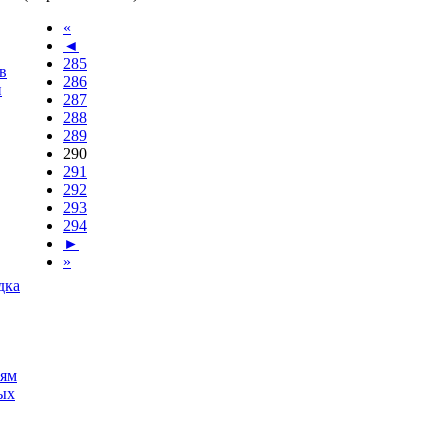
«
◄
285
в
286
и
287
288
289
290
291
292
293
294
►
»
дка
иям
ых