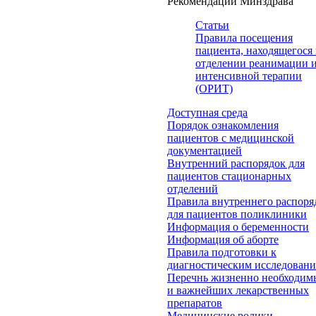
Рекомендации Минздрава
Статьи
Правила посещения
пациента, находящегося 
отделении реанимации 
интенсивной терапии
(ОРИТ)
Доступная среда
Порядок ознакомления
пациентов с медицинской
документацией
Внутренний распорядок для
пациентов стационарных
отделений
Правила внутреннего распоря
для пациентов поликлиники
Информация о беременности
Информация об аборте
Правила подготовки к
диагностическим исследован
Перечнь жизненно необходим
и важнейших лекарственных
препаратов
Медицинские ролики