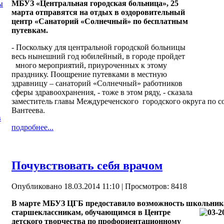
МБУЗ «Центральная городская больница», 25
ы
марта отправятся на отдых в оздоровительный
центр «Санаторий «Солнечный» по бесплатным
путевкам.
- Поскольку для центральной городской больницы
весь нынешний год юбилейный, в городе пройдет
много мероприятий, приуроченных к этому
празднику. Поощрение путевками в местную
здравницу – санаторий «Солнечный» работников
сферы здравоохранения, - тоже в этом ряду, - сказала
заместитель главы Междуреченского городского округа по 
Вантеева.
в
подробнее...
Почувствовать себя врачом
Опубликовано 18.03.2014 11:10
| Просмотров: 8418
В марте МБУЗ ЦГБ предоставило возможность школьник
старшеклассникам, обучающимся в Центре
детского творчества по профориентационному