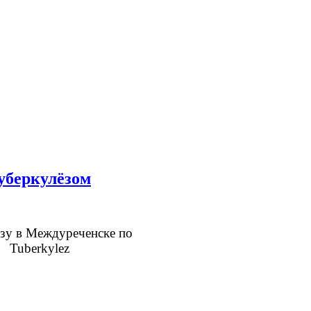
туберкулёзом
ёзу в Междуреченске по