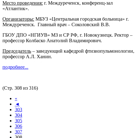
Место проведения:
г. Междуреченск, конференц-зал
«Атлантик».
Организаторы:
МБУЗ «Центральная городская больница» г.
Междуреченск. Главный врач – Соколовский В.В.
ГБОУ ДПО «НГИУВ» МЗ и СР РФ, г. Новокузнецк. Ректор –
профессор Колбаско Анатолий Владимирович.
Председатель
– заведующий кафедрой фтизиопульмонологии,
профессор А.Л. Ханин.
подробнее...
(Стр. 308 из 316)
«
◄
303
304
305
306
307
308