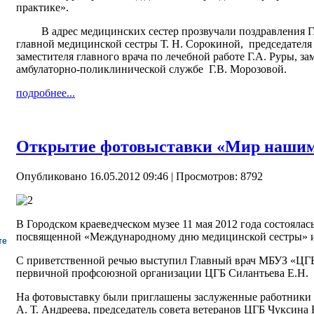
практике».
В адрес медицинских сестер прозвучали поздравления Гла
главной медицинской сестры Т. Н. Сорокиной, председателя
заместителя главного врача по лечебной работе Г.А. Руры, за
амбулаторно-поликлинической службе Г.В. Морозовой.
подробнее...
Открытие фотовыставки «Мир нашим
Опубликовано 16.05.2012 09:46
| Просмотров: 8792
В Городском краеведческом музее 11 мая 2012 года состоялас
посвященной «Международному дню медицинской сестры» и
те
С приветственной речью выступил Главный врач МБУЗ «ЦГБ»
первичной профсоюзной организации ЦГБ Силантьева Е.Н.
На фотовыставку были приглашены заслуженные работники 
А. Т. Андреева, председатель совета ветеранов ЦГБ Чуксин