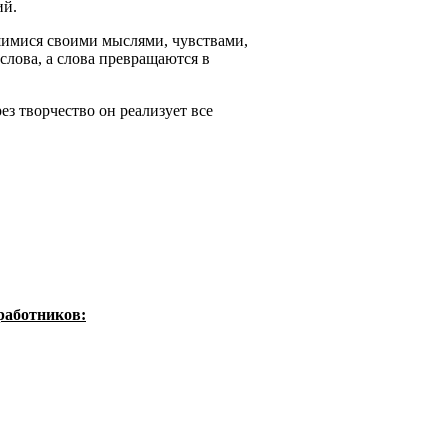
ий.
мися своими мыслями, чувствами,
лова, а слова превращаются в
з творчество он реализует все
работников: