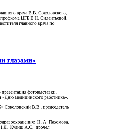
вного врача В.В. Соколовского,
 профкома ЦГБ Е.Н. Силантьевой,
местителя главного врача по
и глазами»
ь презентация фотовыставки,
 «Дню медицинского работника».
 Соколовский В.В., председатель
здравоохранения: Н. А. Пахомова,
а Н.Д. Кулиш А.С. прочел