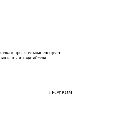
очкам профком компенсирует
аявления и ходатайства
ПРОФКОМ