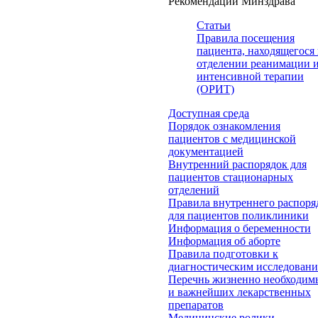
Рекомендации Минздрава
Статьи
Правила посещения
пациента, находящегося 
отделении реанимации 
интенсивной терапии
(ОРИТ)
Доступная среда
Порядок ознакомления
пациентов с медицинской
документацией
Внутренний распорядок для
пациентов стационарных
отделений
Правила внутреннего распоря
для пациентов поликлиники
Информация о беременности
Информация об аборте
Правила подготовки к
диагностическим исследован
Перечнь жизненно необходим
и важнейших лекарственных
препаратов
Медицинские ролики