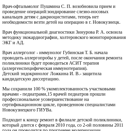
Врач-офтальмолог Пушмина С. П. возобновила прием и
проведение операций:зондирование слезно-носовых
канальцев детям с дакриоциститами, теперь нет
необходимости везти детей на операцию в г. Новокузнецк.
Врач функциональной диагностики Зинурова Р. А. освоила
методику эхокардиографии, холтеровского мониторирования
ЭКГ и АД.
Врач аллерголог - иммунолог Губинская Т. Б. начала
проводить аллергопробы у детей, после окончания ремонта
поликлиники будет проводиться АСИТ терапия
(аллергенспецифическая иммунотерапия).
Детский эндокринолог Ложкина И. В.- защитила
кандидатскую диссертацию.
Мы сохранили 100 % укомплектованность участковыми
врачами - педиатрами,15 врачей педиатров прошли
профессиональное усовершенствование на
сертификационном цикле, проведенном специалистами
Новокузнецкого ГИУВа.
Подходит к концу ремонт в филиале детской поликлиники,
который длится с февраля 2010 года, со 2-ой половины 2011
года он проводится по программе модернизации