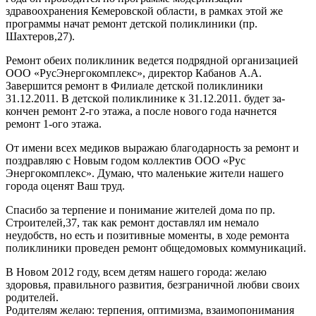
здравоохранения Кемеровской области, в рамках этой же
программы начат ремонт детской поликлиники (пр.
Шахтеров,27).
Ремонт обеих поликлиник ведется подрядной организацией
ООО «РусЭнергокомплекс», директор Кабанов А.А.
Завершится ремонт в Филиале детской поликлиники
31.12.2011. В детской поликлинике к 31.12.2011. будет за-
кончен ремонт 2-го этажа, а после нового года начнется
ремонт 1-ого этажа.
От имени всех медиков выражаю благодарность за ремонт и
поздравляю с Новым годом коллектив ООО «Рус
Энергокомплекс». Думаю, что маленькие жители нашего
города оценят Ваш труд.
Спасибо за терпение и понимание жителей дома по пр.
Строителей,37, так как ремонт доставлял им немало
неудобств, но есть и позитивные моменты, в ходе ремонта
поликлиники проведен ремонт общедомовых коммуникаций.
В Новом 2012 году, всем детям нашего города: желаю
здоровья, правильного развития, безграничной любви своих
родителей.
Родителям желаю: терпения, оптимизма, взаимопонимания