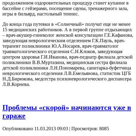
продолжением оздоровительных процедур станет купание в
бассейне с гейзерами, посещение сауны, тренажерного зала,
игры в бильярд, настольный теннис.
До конца года путевки в «Солнечный» получат еще не менее
15 медицинских работников. А в первой группе отдыхающих
– врач-акушер-гинеколог женской консультации Г.Е.Кафанова,
заведующая неврологическим отделением Г.К.Пауль, врач-
терапевт поликлиники Ю.А.Носарев, врач-травматолог
травматологического отделения С.Н.Клоков, заведующая
центром здоровья Г.И.Иванова, врач-педиатр филиала детской
поликлиники В.В.Муртазина, медицинская сестра филиала
детской поликлиники Л.Н.Пономарева, санитарка-буфетчица
неврологического отделения Л.В.Емельянова, статистик ЦГБ
Н.Д.Бирюкова, медсестра психоневрологического диспансера
Л.В.Корнева.
Проблемы «скорой» начинаются уже в
гараже
Опубликовано 11.03.2013 09:03
| Просмотров: 8085