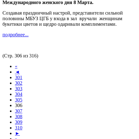
Международного женского дня 8 Марта.
Создавая праздничный настрой, представители сильной
половины МБУЗ ЦГБ у входа в зал вручали женщинам
букетики цветов и щедро одаривали комплиментами.
подробнее...
(Стр. 306 из 316)
«
◄
301
302
303
304
305
306
307
308
309
310
►
»