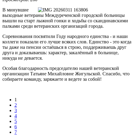
В минувшие
выходные ветераны Междуреченской городской больницы
вышли на старт лыжной гонки и ходьбы со скандинавскими
палками среди ветеранских организаций города.
Соревнования посвятили Году народного единства - и наши
коллеги показали его лучше всяких слов. Единство - это когда
ты даже на пенсии остаёшься в строю, поддерживаешь друг
друга и доказываешь: характер, закалённый в больнице,
никуда не девается.
Особая благодарность председателю нашей ветеранской
организации Татьяне Михайловне Жигульской. Спасибо, что
собираете команду, заряжаете и ведете за собой!
1
2
3
4
5
6
7