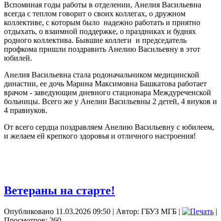
Вспоминая годы работы в отделении, Анелия Васильевна
всегда с теплом говорит о своих коллегах, о дружном
коллективе, с которым было
надежно работать и приятно
отдыхать, о взаимной поддержке, о праздниках и буднях
родного коллектива. Бывшие коллеги
и председатель
профкома пришли поздравить Анелию Васильевну в этот
юбилей.
Анелия Васильевна стала родоначальником медицинской
династии, ее дочь Марина Максимовна Башкатова работает
врачом - заведующим дневного стационара Междуреченской
больницы. Всего же у Анелии Васильевны 2 детей, 4 внуков и
4 правнуков.
От всего сердца поздравляем Анелию Васильевну с юбилеем,
и желаем ей крепкого здоровья и отличного настроения!
Ветераны на старте!
Опубликовано 11.03.2026 09:50
|
Автор: ГБУЗ МГБ
|
|
Просмотров: 260