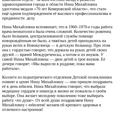
здравоохранения города и области Нина Михайловна
удостоена медали «70 лет Кемеровской области», что стало
ещё одним подтверждением её высокого профессионализма и
преданности делу.
Нина Михайловна вспоминает, что в 1960–1970‑е годы работа
врача‑неонатолога была очень сложной. Количество рожениц
было большим, централизованной службы помощи
новорождённым не было, а тяжёлых детей приходилось на
руках везти в Новокузнецк — в детскую больницу. При этом
она с гордостью говорит, что держала на руках детей своих
друзей — врачей Междуреченска, а потом и их внуков. У
самой Нины Михайловны — двое детей и трое внуков. Её
дочери говорят: «Мы выросли в роддоме, пока мама
работала».
Коллеги из педиатрического отделения Детской поликлиники
помнят и ценят Нину Михайловну — они пришли поздравить
её в день юбилея. Нина Михайловна говорит, что выбрала
медицину сердцем и никогда в жизни не пожалела о своём
выборе. Она желает молодому поколению тоже выбирать
работу «по душе». От всей души поздравляем Нину
Михайловну с юбилеем! желаем ей крепкого здоровья и
отличного настроения!