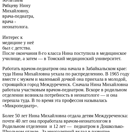
90‑летием
Рябцеву Нину
Михайловну,
врача-педиатра,
врача -
неонатолога.
Интерес к
медицине у неё
был с детства.
После окончания 8‑го класса Нина поступила в медицинское
училище, а затем — в Томский медицинский университет.
Работать врачом‑педиатром она начала в Забайкальском крае:
туда Нина Михайловна уехала по распределению. В 1965 году
вместе с мужем и маленькой дочкой она приехала в молодой,
строящийся город Междуреченск. Сначала Нина Михайловна
работала участковым врачом‑педиатром. Вскоре в родильном
отделении возникла потребность в неонатологе — и она
перешла туда. В то время эта профессия называлась
«Микропедиатр».
Более 50 лет Нина Михайловна отдала детям Междуреченска:
почти 40 лет она проработала врачом‑неонатологом в
Родильном отделении и 12 лет — педиатром в Дошколько-
Школьном отделе. За многолетний вклад в развитие