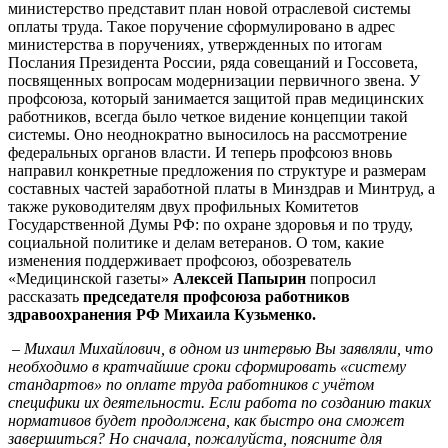
министерство представит план новой отраслевой системы
оплаты труда. Такое поручение сформулировано в адрес
министерства в поручениях, утвержденных по итогам
Послания Президента России, ряда совещаний и Госсовета,
посвященных вопросам модернизации первичного звена. У
профсоюза, который занимается защитой прав медицинских
работников, всегда было четкое видение концепции такой
системы. Оно неоднократно выносилось на рассмотрение
федеральных органов власти. И теперь профсоюз вновь
направил конкретные предложения по структуре и размерам
составных частей заработной платы в Минздрав и Минтруд, а
также руководителям двух профильных Комитетов
Государственной Думы РФ: по охране здоровья и по труду,
социальной политике и делам ветеранов. О том, какие
изменения поддерживает профсоюз, обозреватель
«Медицинской газеты»
Алексей Папырин
попросил
рассказать
председателя профсоюза работников
здравоохранения РФ Михаила Кузьменко.
– Михаил Михайлович, в одном из интервью Вы заявляли, что
необходимо в кратчайшие сроки сформировать «систему
стандартов» по оплате труда работников с учётом
специфики их деятельности. Если работа по созданию таких
нормативов будет продолжена, как быстро она сможет
завершиться? Но сначала, пожалуйста, поясните для