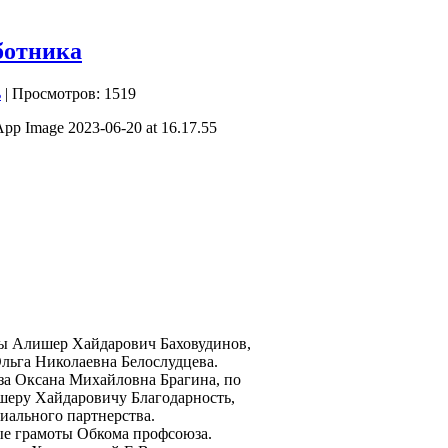
ботника
| Просмотров: 1519
ы Алишер Хайдарович Баховудинов,
Ольга Николаевна Белослудцева.
за Оксана Михайловна Брагина, по
шеру Хайдаровичу Благодарность,
иального партнерства.
ые грамоты Обкома профсоюза.