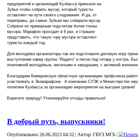
предприятий и организаций Кузбасса приехали на
Зубья чтобы собрать мусор, который
туристы
оставляют на пути своего следования. И да, от
переправы, до самых Зубьев мы собирали мусор.
Собрали по примерным подсчетам более тонны
мусора. Марафон проходит в 6 раз, и страшно
представить, что такую гору мусора оставляют
туристы каждый год.
Для молодёжи организаторы так же подготовили деловую игру-тренин
выступление кавер группы "Индиго" и песни под гитару у костра. Бы
позитивной молодёжью, веселыми и заводными, с активной жизненно
Благодарим Кемеровскую областную организацию профсоюза работн
участвовать в Экомарафоне.
А компанию СУЭК и Министерство нау
политики Кузбасса за организацию мероприятия на высшем уровне!
Берегите природу! Утилизируйте отходы правильно!
В добрый путь, выпускники!
Опубликовано 26.06.2023 04:32
|
Автор: ГБУЗ МГБ
|