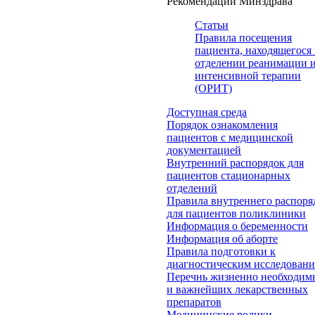
Рекомендации Минздрава
Статьи
Правила посещения
пациента, находящегося 
отделении реанимации 
интенсивной терапии
(ОРИТ)
Доступная среда
Порядок ознакомления
пациентов с медицинской
документацией
Внутренний распорядок для
пациентов стационарных
отделений
Правила внутреннего распоря
для пациентов поликлиники
Информация о беременности
Информация об аборте
Правила подготовки к
диагностическим исследован
Перечнь жизненно необходим
и важнейших лекарственных
препаратов
Медицинские ролики