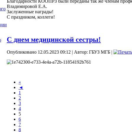
Благодарности КООПРЗ были переданы так же членам проф
Владимировой Е.А.
ого
Заслуженные награды!
С праздником, коллеги!
ции
С днем медицинской сестры!
ю
Опубликовано 12.05.2023 09:12
|
Автор: ГБУЗ МГБ
|
«
◄
1
2
3
4
5
6
7
8