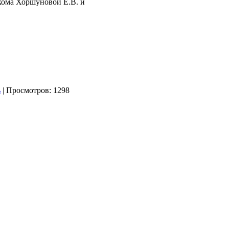
кома Хоршуновой Е.В. и
| Просмотров: 1298