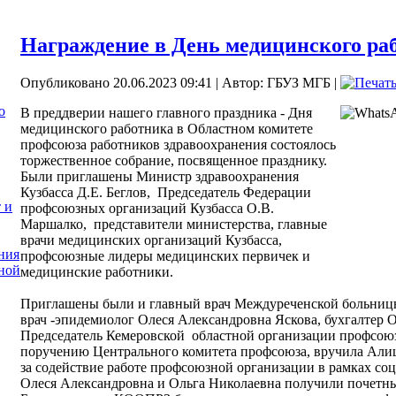
Награждение в День медицинского ра
Опубликовано 20.06.2023 09:41
|
Автор: ГБУЗ МГБ
|
о
В преддверии нашего главного праздника - Дня
медицинского работника в Областном комитете
профсоюза работников здравоохранения состоялось
торжественное собрание, посвященное празднику.
Были приглашены Министр здравоохранения
Кузбасса Д.Е. Беглов, Председатель Федерации
 и
профсоюзных организаций Кузбасса О.В.
Маршалко, представители министерства, главные
врачи медицинских организаций Кузбасса,
ния
профсоюзные лидеры медицинских первичек и
ной
медицинские работники.
Приглашены были и главный врач Междуреченской больниц
врач -эпидемиолог Олеся Александровна Яскова, бухгалтер 
Председатель Кемеровской областной организации профсою
поручению Центрального комитета профсоюза, вручила Али
за содействие работе профсоюзной организации в рамках соц
Олеся Александровна и Ольга Николаевна получили почетн