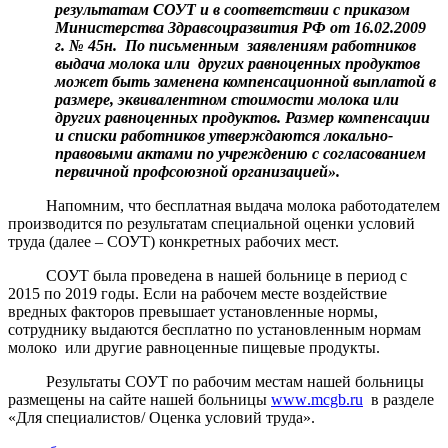
результатам СОУТ и в соответствии с приказом
Министерства Здравсоцразвития РФ от 16.02.2009
г. № 45н.
По письменным
заявлениям работников
выдача молока или
других равноценных продуктов
может быть заменена компенсационной выплатой в
размере, эквивалентном стоимости молока или
других равноценных продуктов. Размер компенсации
и списки работников утверждаются локально-
правовыми актами по учреждению с согласованием
первичной профсоюзной организацией».
Напомним, что бесплатная выдача молока работодателем
производится по результатам специальной оценки условий
труда (далее – СОУТ) конкретных рабочих мест.
СОУТ была проведена в нашей больнице в период с
2015 по 2019 годы. Если на рабочем месте воздействие
вредных факторов превышает установленные нормы,
сотруднику выдаются бесплатно по установленным нормам
молоко
или другие равноценные пищевые продукты.
Результаты СОУТ по рабочим местам нашей больницы
размещены на сайте нашей больницы
www
.
mcgb
.
ru
в разделе
«Для специалистов/ Оценка условий труда».