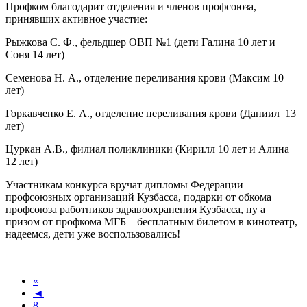
Профком благодарит отделения и членов профсоюза,
принявших активное участие:
Рыжкова С. Ф., фельдшер ОВП №1 (дети Галина 10 лет и
Соня 14 лет)
Семенова Н. А., отделение переливания крови (Максим 10
лет)
Горкавченко Е. А., отделение переливания крови (Даниил
13
лет)
Цуркан А.В., филиал поликлиники (Кирилл 10 лет и Алина
12 лет)
Участникам конкурса вручат дипломы Федерации
профсоюзных организаций Кузбасса, подарки от обкома
профсоюза работников здравоохранения Кузбасса, ну а
призом от профкома МГБ – бесплатным билетом в кинотеатр,
надеемся, дети уже воспользовались!
«
◄
8