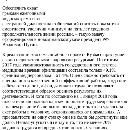
Обеспечить охват
граждан ежегодными
медосмотрами и за
счет ранней диагностики заболеваний снизить показатели
смертности, увеличив минимум на пять лет среднюю
продолжительность жизни россиян, – такую задачу
сформулировал в новом майском указе президент РФ
Владимир Путин.
К реализации этого масштабного проекта Кузбасс приступает
с явно недостаточными кадровыми ресурсами. По итогам
2017 года укомплектованность государственного сектора
медицины врачами (физлицами) составила только 49,1%,
средним медперсоналом – 61,4%. Очень сложно требовать от
специалистов качественной и эффективной работы, когда они
работают за двоих, а фонды оплаты труда не позволяют
соответствующим образом оценить результаты их
деятельности. И хотя по состоянию на 1 января 2018 года
показатели «дорожной карты» по оплате труда медработников
в нашем регионе были выполнены, достичь этого удалось за
счет работы в условиях, отклоняющихся от нормальных. А
при занятости на одну ставку они не были бы достигнуты еще
долго. Нельзя упускать из виду и то, что не менее 70%
медиков трудятся во вредных или опасных условиях.