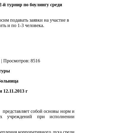
2-й турнир по боулингу среди
им подавать заявки на участие в
ть и по 1-3 человека.
| Просмотров: 8516
ьтуры
больница
12.11.2013 г
 представляет собой основы норм и
их учреждений при исполнении
репления корпоративного духа среди