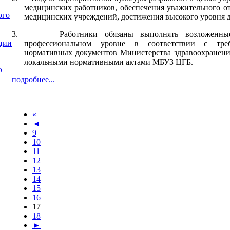
медицинских работников, обеспечения уважительного о
ого
медицинских учреждений, достижения высокого уровня д
3. Работники обязаны выполнять возложенные
ции
профессиональном уровне в соответствии с треб
нормативных документов Министерства здравоохранен
локальными нормативными актами МБУЗ ЦГБ.
ю
подробнее...
«
◄
9
10
11
12
13
14
15
16
17
18
►