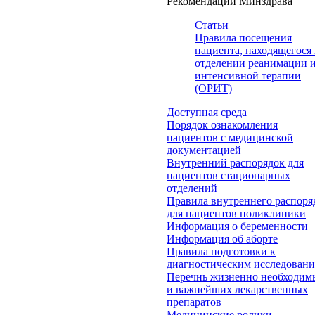
Рекомендации Минздрава
Статьи
Правила посещения
пациента, находящегося 
отделении реанимации 
интенсивной терапии
(ОРИТ)
Доступная среда
Порядок ознакомления
пациентов с медицинской
документацией
Внутренний распорядок для
пациентов стационарных
отделений
Правила внутреннего распоря
для пациентов поликлиники
Информация о беременности
Информация об аборте
Правила подготовки к
диагностическим исследован
Перечнь жизненно необходим
и важнейших лекарственных
препаратов
Медицинские ролики