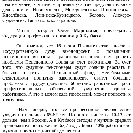
Тем не менее, в митинге приняли участие представительные
делегации из Новокузнецка, Междуреченска, Прокопьевска,
Киселёвска, Ленинска-Кузнецкого, Белово, Анжеро-
Судженска, Таштагольского района.
Митинг открыл
Олег Маршалко
, председатель
Федерации профсоюзных организаций Кузбасса.
Он отметил, что 16 июня Правительство внесло в
Государственную думу законопроект о повышении
пенсионного возраста. Правительство предлагает решить
проблемы Пенсионного фонда за счёт работников. За счёт
того, что будущие пенсионеры будут дольше работать и
больше платить в Пенсионный фонд. Неизбежными
следствиями принятия законопроекта станут большие
проблемы с трудоустройством 60-летних работников, рост
профессиональных заболеваний, ухудшение здоровья
работников. А это в целом ряде профессий, может привести к
трагедиям.
«Нам говорят, что всё прогрессивное человечество
уходит на пенсию в 65-67 лет. Но оно и живёт на 10-13 лет
дольше, чем в России. А в Кузбассе сегодня у мужчин средняя
продолжительность жизни 63,7 года. Более 40% работников-
мужчин просто не доживёт до пенсии.