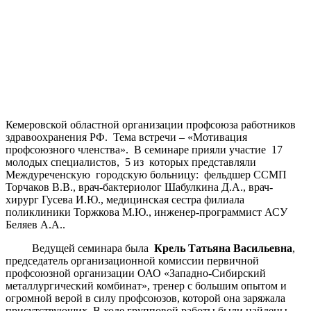
Кемеровской областной организации профсоюза работников
здравоохранения РФ.
Тема встречи – «Мотивация
профсоюзного членства».
В семинаре прияли участие
17
молодых специалистов,
5 из
которых представляли
Междуреченскую
городскую больницу:
фельдшер ССМП
Торчаков В.В., врач-бактериолог Шабулкина Д.А., врач-
хирург Гусева И.Ю., медицинская сестра филиала
поликлиники Торжкова М.Ю., инженер-программист АСУ
Беляев А.А..
Ведущей семинара была
Крель Татьяна Васильевна
,
председатель организационной комиссии первичной
профсоюзной организации ОАО «Западно-Сибирский
металлургический комбинат», тренер с большим опытом и
огромной верой в силу профсоюзов, которой она заряжала
присутствующих. В ходе групповой работы были найдены