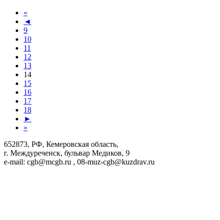
«
◄
9
10
11
12
13
14
15
16
17
18
►
»
652873, РФ, Кемеровская область,
г. Междуреченск, бульвар Медиков, 9
e-mail: cgb@mcgb.ru , 08-muz-cgb@kuzdrav.ru