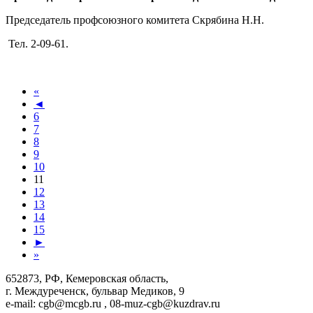
Председатель профсоюзного комитета Скрябина Н.Н.
Тел. 2-09-61.
«
◄
6
7
8
9
10
11
12
13
14
15
►
»
652873, РФ, Кемеровская область,
г. Междуреченск, бульвар Медиков, 9
e-mail: cgb@mcgb.ru , 08-muz-cgb@kuzdrav.ru